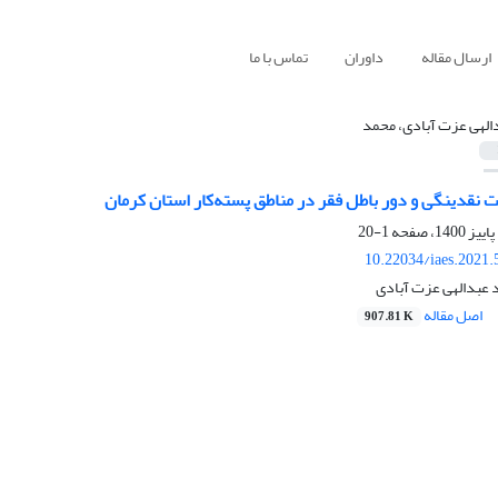
ارسال مقاله
داوران
تماس با ما
الهی عزت آبادی، محمد
نقدینگی و دور باطل فقر در مناطق پسته‌کار استان کرمان
1-20
10.22034/iaes.2021
عبدالهی عزت آبادی
اصل مقاله
907.81 K