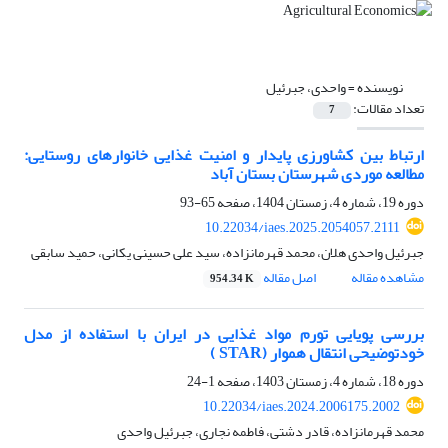
نویسنده =
واحدی، جبرئیل
تعداد مقالات:
7
ارتباط بین کشاورزی پایدار و امنیت غذایی خانوارهای روستایی:
مطالعه موردی شهرستان بستان­ آباد
دوره 19، شماره 4، زمستان 1404، صفحه
65-93
10.22034/iaes.2025.2054057.2111
جبرئیل واحدی هلان، محمد قهرمانزاده، سید علی حسینی یکانی، حمید سابقی
مشاهده مقاله
اصل مقاله
954.34 K
بررسی پویایی تورم مواد غذایی در ایران با استفاده از مدل
خودتوضیحی انتقال هموار (STAR )
دوره 18، شماره 4، زمستان 1403، صفحه
1-24
10.22034/iaes.2024.2006175.2002
محمد قهرمانزاده، قادر دشتی، فاطمه نجاری، جبرئیل واحدی