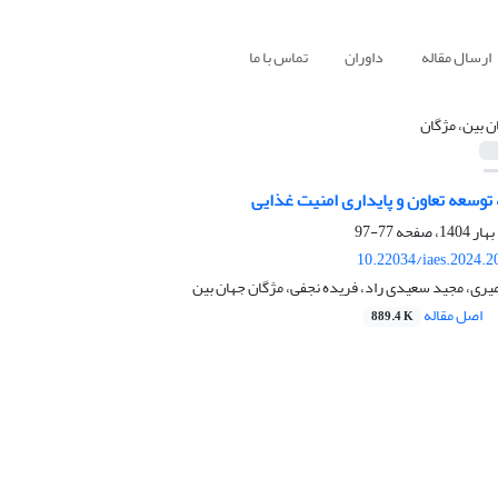
ارسال مقاله
داوران
تماس با ما
ن بین، مژگان
ه توسعه تعاون و پایداری امنیت غذایی
77-97
10.22034/iaes.2024.
ری، مجید سعیدی راد، فریده نجفی، مژگان جهان بین
اصل مقاله
889.4 K