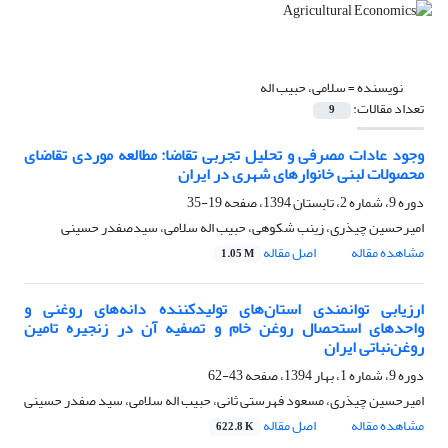
نویسنده =
سلامی، حبیب اله
تعداد مقالات:
9
وجود عادات مصرفی و تحلیل تجربی تقاضا: مطالعه موردی تقاضای
محصولات لبنی خانوارهای شهری در ایران
دوره 9، شماره 2، تابستان 1394، صفحه
19-35
امیرحسین چیذری، زینب شکوهی، حبیب اله سلامی، سیدصفدر حسینی
مشاهده مقاله
اصل مقاله
1.05 M
ارزیابی توانمندی استان‌‏های تولیدکننده دانه‌‏های روغنی و
واحدهای استحصال روغن خام و تصفیه آن در زنجیره تامین
روغن‌نباتی ایران
دوره 9، شماره 1، بهار 1394، صفحه
43-62
امیرحسین چیذری، مسعود فهرستی ثانی، حبیب اله سلامی، سید صفدر حسینی
مشاهده مقاله
اصل مقاله
622.8 K