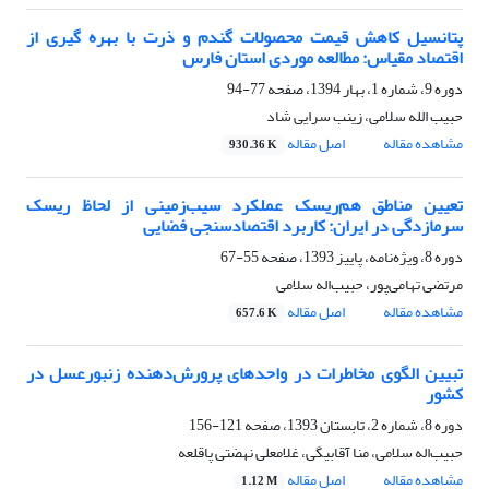
پتانسیل کاهش قیمت محصولات گندم و ذرت با بهره گیری از
اقتصاد مقیاس: مطالعه موردی استان فارس
دوره 9، شماره 1، بهار 1394، صفحه
77-94
حبیب الله سلامی، زینب سرایی شاد
مشاهده مقاله
اصل مقاله
930.36 K
تعیین مناطق هم‌ریسک عملکرد سیب‌زمینی از لحاظ ریسک
سرمازدگی در ایران: کاربرد اقتصادسنجی فضایی
دوره 8، ویژه‌نامه، پاییز 1393، صفحه
55-67
مرتضی تهامی‌پور، حبیب‌اله سلامی
مشاهده مقاله
اصل مقاله
657.6 K
تبیین الگوی مخاطرات در واحدهای پرورش‌دهنده زنبورعسل در
کشور
دوره 8، شماره 2، تابستان 1393، صفحه
121-156
حبیب‌اله سلامی، منا آقابیگی، غلامعلی نهضتی پاقلعه
مشاهده مقاله
اصل مقاله
1.12 M