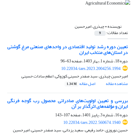
نویسنده =
چیذری، امیرحسین
تعداد مقالات:
9
تعیین دوره رشد تولید اقتصادی در واحدهای صنعتی مرغ گوشتی
در استان‌های منتخب ایران
دوره 18، شماره 1، بهار 1403، صفحه
63-96
10.22034/iaes.2023.2004256.1994
امیرحسین چیذری، سید صفدر حسینی کوزوکی، اعظم سادات حسینی
مشاهده مقاله
اصل مقاله
1.34 M
بررسی و تعیین اولویت‌های صادراتی محصول رب گوجه فرنگی
ایران و مؤلفه‌های اثرگذار بر آن
دوره 16، شماره 3، پاییز 1401، صفحه
107-143
10.22034/iaes.2022.560674.1940
حسین نوروزی، حامد رفیعی، سعید یزدانی، سید صفدر حسینی، امیرحسین