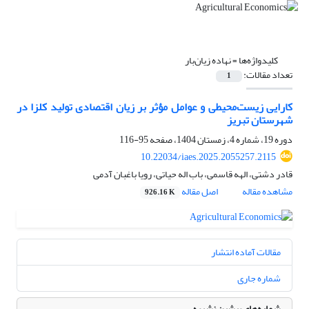
کلیدواژه‌ها =
نهاده زیان‌بار
تعداد مقالات:
1
کارایی زیست‌محیطی و عوامل مؤثر بر زیان اقتصادی تولید کلزا در
شهرستان تبریز
دوره 19، شماره 4، زمستان 1404، صفحه
95-116
10.22034/iaes.2025.2055257.2115
قادر دشتی، الهه قاسمی، باب اله حیاتی، رویا باغبان آدمی
مشاهده مقاله
اصل مقاله
926.16 K
مقالات آماده انتشار
شماره جاری
شماره‌های پیشین نشریه