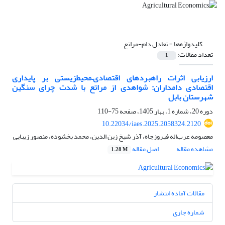
کلیدواژه‌ها =
تعادل دام-مراتع
تعداد مقالات:
1
ارزیابی اثرات راهبردهای اقتصادی–‌محیط‌زیستی بر پایداری
اقتصادی دامداران: شواهدی از مراتع با شدت چرای سنگین
شهرستان بابل
دوره 20، شماره 1، بهار 1405، صفحه
75-110
10.22034/iaes.2025.2058324.2120
معصومه عرب‌اله فیروزجاه، آذر شیخ زین الدین، محمد بخشوده، منصور زیبایی
مشاهده مقاله
اصل مقاله
1.28 M
مقالات آماده انتشار
شماره جاری