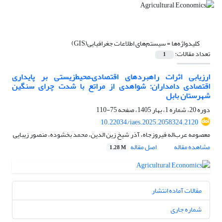
کلیدواژه‌ها =
سیستم‌های اطلاعات جغرافیایی(GIS)
تعداد مقالات:
1
ارزیابی اثرات راهبردهای اقتصادی–‌محیط‌زیستی بر پایداری
اقتصادی دامداران: شواهدی از مراتع با شدت چرای سنگین
شهرستان بابل
دوره 20، شماره 1، بهار 1405، صفحه
75-110
10.22034/iaes.2025.2058324.2120
معصومه عرب‌اله فیروزجاه، آذر شیخ زین الدین، محمد بخشوده، منصور زیبایی
مشاهده مقاله
اصل مقاله
1.28 M
مقالات آماده انتشار
شماره جاری