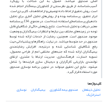
اصلی صندوق میباشد. حصول به این شناخت با رویکرد
آسیب‌شناسانه، از طریق نظرسنجی از کشاورزان بیمه‌گذار انجام شده
است. روش تحقیق از لحاظ داده توصیفی و از لحاظ هدف، کاربردی است.
ابزار تحقیق، پرسش‏نامه بوده و از روش‌های تحلیل آماری برای تحلیل
داده‎های پرسش‎نامه‌ای استفاده شده است. در مجموع، 134 پرسشنامه
معتبر دریافت و تحلیل شده است. نتایج پژوهش حاکی از شکاف‎های قابل
توجه در زمینه‌های مختلف بین نیازها و انتظارات بیمه‎گذاران و وضعیت
موجود صندوق است. همچنین، رضایت از خدمات ارائه شده توسط
صندوق در حد متوسط می‏باشد. در نهایت، راهکارها و پیشنهاداتی جهت
رفع شکاف‎های شناسایی شده و درنتیجه، افزایش رضایت‎مندی
بیمه‎گذاران ارائه شده که جنبه‌های مختلفی اعم از طراحی محصول،
تسویه خسارت، فرهنگ‌سازی، مدیریت ارتباط با مشتری، ارتقای
توانمندی بازاریابی کارگزاران و دیجیتال سازی فرایندها را شامل
می‎شود. نتایج این تحقیق می‎تواند در تدوین برنامه نوسازی صندوق
مورد استفاده قرار گیرد.
کلیدواژه‌ها
تحلیل ذی‎نفعان
صندوق بیمه کشاورزی
بیمه‎گذاران
نوسازی
استراتژیک