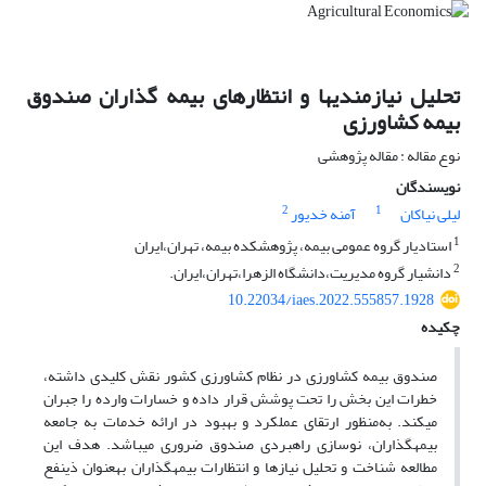
تحلیل نیازمندی‎ها و انتظارهای بیمه ‎گذاران صندوق
بیمه کشاورزی
نوع مقاله : مقاله پژوهشی
نویسندگان
2
1
لیلی نیاکان
آمنه خدیور
1
استادیار گروه عمومی بیمه، پژوهشکده بیمه، تهران،ایران
2
دانشیار گروه مدیریت،دانشگاه الزهرا،تهران،ایران.
10.22034/iaes.2022.555857.1928
چکیده
صندوق بیمه کشاورزی در نظام کشاورزی کشور نقش کلیدی داشته،
خطرات این بخش را تحت پوشش قرار داده و خسارات وارده را جبران
می‏کند. به‌منظور ارتقای عملکرد و بهبود در ارائه خدمات به جامعه
بیمه‎گذاران، نوسازی راهبردی صندوق ضروری میباشد. هدف این
مطالعه شناخت و تحلیل نیازها و انتظارات بیمه‎گذاران به‎عنوان ذی‏نفع