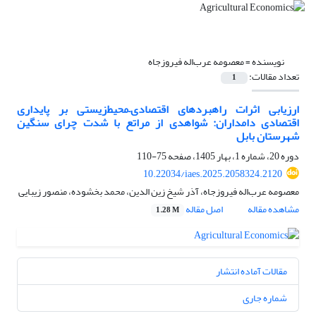
نویسنده =
معصومه عرب‌اله فیروزجاه
تعداد مقالات:
1
ارزیابی اثرات راهبردهای اقتصادی–‌محیط‌زیستی بر پایداری
اقتصادی دامداران: شواهدی از مراتع با شدت چرای سنگین
شهرستان بابل
دوره 20، شماره 1، بهار 1405، صفحه
75-110
10.22034/iaes.2025.2058324.2120
معصومه عرب‌اله فیروزجاه، آذر شیخ زین الدین، محمد بخشوده، منصور زیبایی
مشاهده مقاله
اصل مقاله
1.28 M
مقالات آماده انتشار
شماره جاری