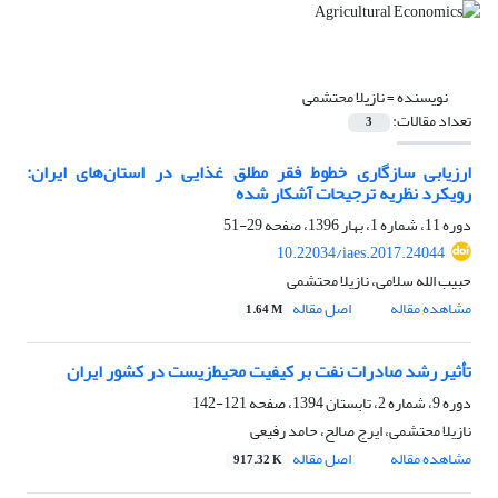
نویسنده =
نازیلا محتشمی
تعداد مقالات:
3
ارزیابی سازگاری خطوط فقر مطلق غذایی در استان‌های ایران:
رویکرد نظریه ترجیحات آشکار شده
دوره 11، شماره 1، بهار 1396، صفحه
29-51
10.22034/iaes.2017.24044
حبیب الله سلامی، نازیلا محتشمی
مشاهده مقاله
اصل مقاله
1.64 M
تأثیر رشد صادرات نفت بر کیفیت محیط‌زیست در کشور ایران
دوره 9، شماره 2، تابستان 1394، صفحه
121-142
نازیلا محتشمی، ایرج صالح، حامد رفیعی
مشاهده مقاله
اصل مقاله
917.32 K