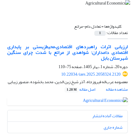
کلیدواژه‌ها =
تعادل دام-مراتع
تعداد مقالات:
1
ارزیابی اثرات راهبردهای اقتصادی–‌محیط‌زیستی بر پایداری
اقتصادی دامداران: شواهدی از مراتع با شدت چرای سنگین
شهرستان بابل
دوره 20، شماره 1، بهار 1405، صفحه
75-110
10.22034/iaes.2025.2058324.2120
معصومه عرب‌اله فیروزجاه، آذر شیخ زین الدین، محمد بخشوده، منصور زیبایی
مشاهده مقاله
اصل مقاله
1.28 M
مقالات آماده انتشار
شماره جاری