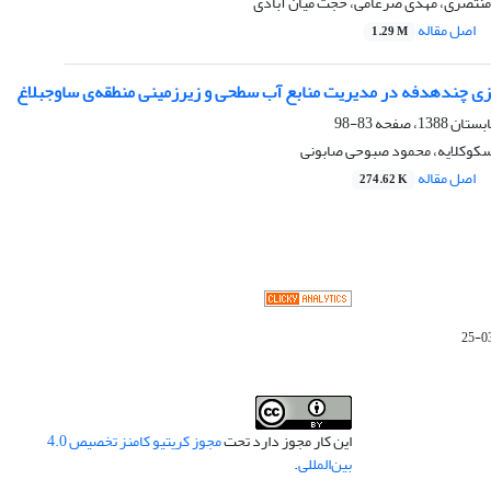
منتصری، مهدی ضرغامی، حجت میان آبادی
اصل مقاله
1.29 M
ریزی چندهدفه در مدیریت منابع آب سطحی و زیرزمینی منطقه‌ی ساوجبلاغ
83-98
کوکلایه، محمود صبوحی صابونی
اصل مقاله
274.62 K
این کار مجوز دارد تحت
مجوز کریتیو کامنز تخصیص 4.0
بین‌المللی
.