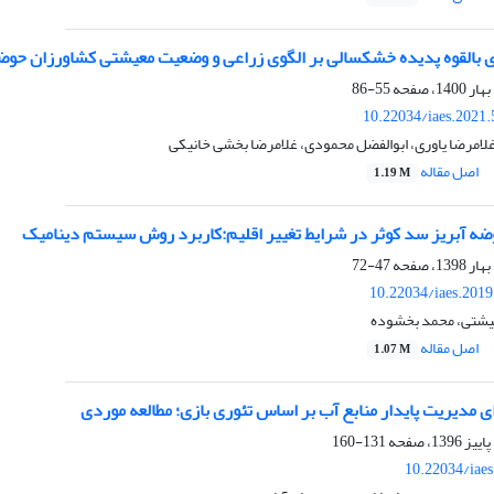
ای بالقوه پدیده خشکسالی بر الگوی زراعی و وضعیت معیشتی کشاورزان حوض
55-86
10.22034/iaes.2021
غلامرضا یاوری، ابوالفضل محمودی، غلامرضا بخشی خانیکی
اصل مقاله
1.19 M
ضه آبریز سد کوثر در شرایط تغییر اقلیم:کاربرد روش سیستم دینامیک
47-72
10.22034/iaes.201
یشتی، محمد بخشوده
اصل مقاله
1.07 M
 مدیریت پایدار منابع آب بر اساس تئوری بازی؛ مطالعه موردی
131-160
10.22034/iae