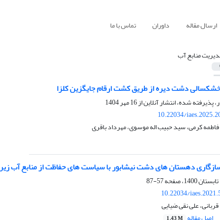
ارسال مقاله
داوران
تماس با ما
دیریت منابع آب
شکسالی دشت دیره از طریق کشت ارقام جایگزین کلزا
ر، پذیرفته شده، انتشار آنلاین از
16 مهر 1404
10.22034/iaes.2025.
فاطمه کرمی، سید حبیب اله موسوی، مهرداد باقری
شابور با سیاست های حفاظت از منابع آب زیرزمینی
57-87
10.22034/iaes.2021
قربانی، علی نقی ضیایی
اصل مقاله
1.43 M