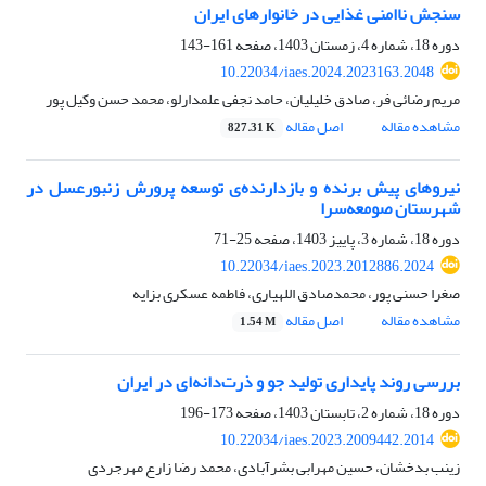
سنجش ناامنی غذایی در خانوارهای ایران
دوره 18، شماره 4، زمستان 1403، صفحه
161-143
10.22034/iaes.2024.2023163.2048
مریم رضائی فر، صادق خلیلیان، حامد نجفی علمدارلو، محمد حسن وکیل پور
مشاهده مقاله
اصل مقاله
827.31 K
نیروهای پیش برنده‌ و بازدارنده‌ی توسعه پرورش زنبورعسل در
شهرستان صومعه‌سرا
دوره 18، شماره 3، پاییز 1403، صفحه
25-71
10.22034/iaes.2023.2012886.2024
صغرا حسنی پور، محمدصادق اللهیاری، فاطمه عسکری بزایه
مشاهده مقاله
اصل مقاله
1.54 M
بررسی روند پایداری تولید جو و ذرت‌دانه‌ای در ایران
دوره 18، شماره 2، تابستان 1403، صفحه
173-196
10.22034/iaes.2023.2009442.2014
زینب بدخشان، حسین مهرابی بشرآبادی، محمد رضا زارع مهرجردی