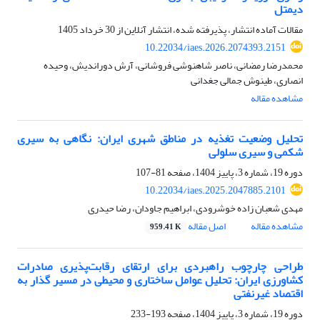
دیمتل
مقالات آماده انتشار، پذیرفته شده، انتشار آنلاین از
30 خرداد 1405
10.22034/iaes.2026.2074393.2151
محمدرضا رمضانی، ناصر شاهنوشی فروشانی، آرش دوراندیش، وحیده
انصاری، طینوش جمالی جغدانی
مشاهده مقاله
تحلیل وضعیت تغذیه در مناطق شهری ایران: نگاهی به سیری
شکمی و سیری سلولی
دوره 19، شماره 3، پاییز 1404، صفحه
81-107
10.22034/iaes.2025.2047885.2101
مهدی شعبان زاده خوشرودی، ابراهیم جاودان، رضا حیدری
مشاهده مقاله
اصل مقاله
959.41 K
طراحی چارچوب راهبردی برای ارتقای رقابت‌پذیری صادرات
کشاورزی ایران: تحلیل عوامل ساختاری و محیطی در مسیر گذار به
اقتصاد غیرنفتی
دوره 19، شماره 3، پاییز 1404، صفحه
193-233