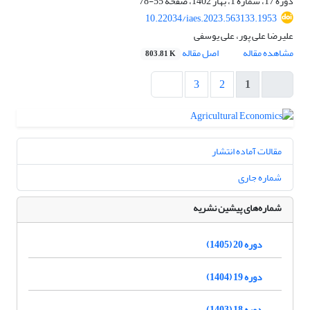
دوره 17، شماره 1، بهار 1402، صفحه
55-78
10.22034/iaes.2023.563133.1953
علیرضا علی ‌پور، علی یوسفی
مشاهده مقاله
اصل مقاله
803.81 K
3
2
1
مقالات آماده انتشار
شماره جاری
شماره‌های پیشین نشریه
دوره 20 (1405)
دوره 19 (1404)
دوره 18 (1403)