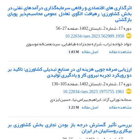
اثرگذاری های اقتصادی و رفاهی سرمایه‌گذاری درآمد‌های نفتی در
بخش کشاورزی: رهیافت الگوی تعادل عمومی محاسبه‌پذیر پویای
بازگشتی
دوره 17، شماره 2، تابستان 1402، صفحه
27-56
10.22034/iaes.2023.562989.1950
جواد خواجه تراب، شراره مجدزاده طباطبایی، سیدنعمت‌اله موسوی
مشاهده مقاله
اصل مقاله
1.03 M
ارزیابی صرفه جویی هزینه ای در صنایع تبدیلی کشاورزی: تاکید بر
دو رویکرد تجربه نیروی کار و یادگیری تولیدی
دوره 17، شماره 2، تابستان 1402، صفحه
105-130
10.22034/iaes.2023.1975755.1961
سمانه نورانی آزاد، ابراهیم بهرامی نیا، حسین ایزدی
مشاهده مقاله
اصل مقاله
1.21 M
بررسی تأثیر گسترش درجه باز بودن تجاری بخش کشاورزی بر
بیکاری روستاییان در ایران