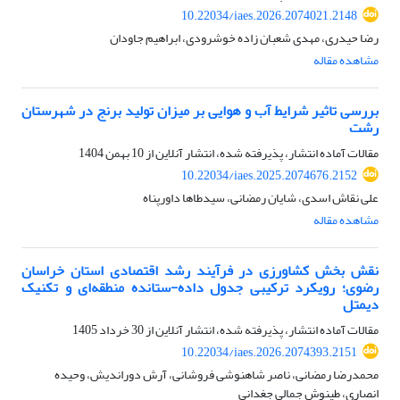
10.22034/iaes.2026.2074021.2148
رضا حیدری، مهدی شعبان زاده خوشرودی، ابراهیم جاودان
مشاهده مقاله
بررسی تاثیر شرایط آب و هوایی بر میزان تولید برنج در شهرستان
رشت
مقالات آماده انتشار، پذیرفته شده، انتشار آنلاین از
10 بهمن 1404
10.22034/iaes.2025.2074676.2152
علی نقاش اسدی، شایان رمضانی، سیدطاها داورپناه
مشاهده مقاله
نقش بخش کشاورزی در فرآیند رشد اقتصادی استان خراسان
رضوی؛ رویکرد ترکیبی جدول داده-ستانده منطقه‌ای و تکنیک
دیمتل
مقالات آماده انتشار، پذیرفته شده، انتشار آنلاین از
30 خرداد 1405
10.22034/iaes.2026.2074393.2151
محمدرضا رمضانی، ناصر شاهنوشی فروشانی، آرش دوراندیش، وحیده
انصاری، طینوش جمالی جغدانی