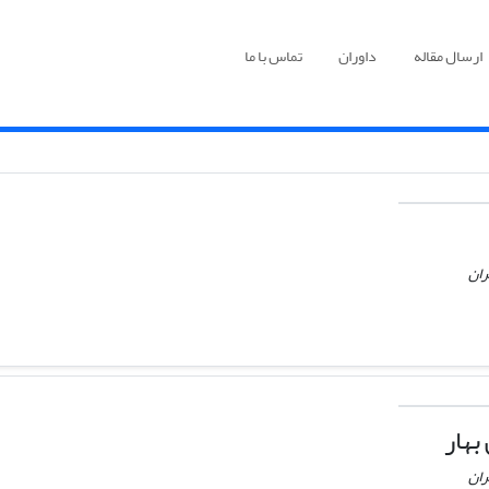
ارسال مقاله
داوران
تماس با ما
ران
بهار
ران