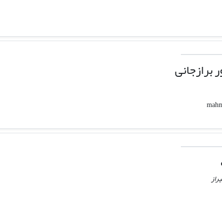
 برازجانی
راز