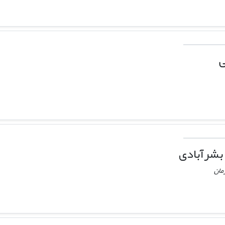
ی
بشرآبادی
مان