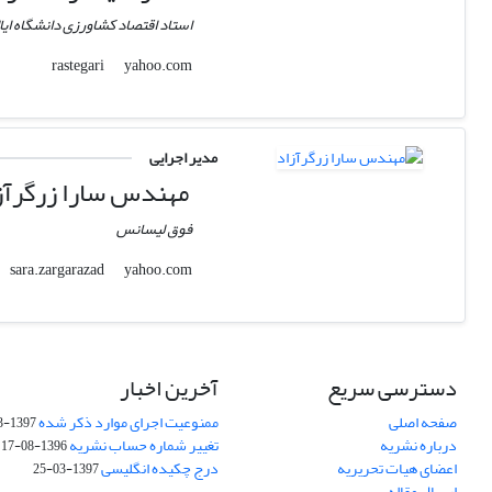
استاد اقتصاد کشاورزی دانشگاه ایال
yahoo.com
rastegari
مدیر اجرایی
مهندس سارا زرگرآز
فوق لیسانس
yahoo.com
sara.zargarazad
دسترسی سریع
آخرین اخبار
صفحه اصلی
ممنوعیت اجرای موارد ذکر شده
1397-03-25
درباره نشریه
تغییر شماره حساب نشریه
1396-08-17
اعضای هیات تحریریه
درج چکیده انگلیسی
1397-03-25
ارسال مقاله