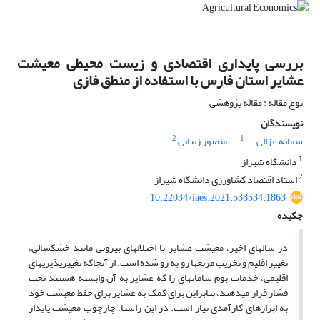
بررسی پایداری اقتصادی و زیست محیطی معیشت
عشایر استان فارس با استفاده از منطق فازی
نوع مقاله : مقاله پژوهشی
نویسندگان
2
1
سمانه غزالی
منصور زیبایی
1
دانشگاه شیراز
2
استاد اقتصاد کشاورزی دانشگاه شیراز
10.22034/iaes.2021.538534.1863
چکیده
در سال­های اخیر، معیشت عشایر با اختلال­های بیرونی مانند خشکسالی،
تغییر اقلیم و تخریب مرتع­ها رو به رو شده است. از آنجاکه تغییرپذیری­های
اقلیمی، خدمات بوم سامانه­ای را که عشایر به آن وابسته هستند تحت
فشار قرار می­دهند، بنابراین برای کمک به عشایر برای حفظ معیشت خود
به ابزارهای کارآمدی نیاز است. در این راستا، چارچوب معیشت پایدار