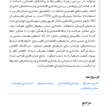
می­تواند در بررسی زمینه، راهبردها و پیامدهای معیشتی، مساعدت
کند. هدف این پژوهش بررسی پایداری اقتصادی و زیست­محیطی ناشی از
اتخاذ راهبردهای معیشتی مختلف در جامعه­های عشایری استان فارس با
استفاده از سامانه نتیجه­گیری فازی (FIS) است. بر مبنای نظرسنجی از
393 خانوار عشایری قشقایی، که از طریق روش نمونه­گیری خوشه­ای چند
مرحله­ای گزینش شده­اند، دامداری سنتی به­عنوان الگوی معیشت پایه
برای عشایر می­باشد و ارتباط اقتصادی و فرهنگی خود را با عشایر حفظ
کرده است. یافته­های پژوهش نشان داد که شیوه­ی معیشت مبتنی بر
دامداری سنتی منجر به وضعیت اقتصادی فقیر برای خانوارها و شرایط
زیست­محیطی ناپایدار برای مرتع­های طبیعی می­شود. درحالی­که کاهش
سهم درآمد دامداری و افزایش علوفه مصرفی سرانه، کاهش فقر و
بهبود کیفیت مرتع­ها را به دست می­آورد. نتایج مدل فازی طراحی شده
گویای این است که دستیابی به پایداری اقتصادی و زیست­محیطی مشروط
به ترکیب درست و بهینه دارایی­های معیشتی است.
کلیدواژه‌ها
تخریب مراتع
پایداری اقتصادی
زیست محیطی
استراتژی معیشت
عشایر قشقایی
مراجع