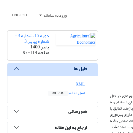
ورود به سامانه
ENGLISH
دوره 15، شماره 3 -
شماره پیاپی 3
پاییز 1400
صفحه
97-119
فایل ها
XML
اصل مقاله
801.3 K
شورهای در حال
رای دستیابی به
زمند تطابق با
هم رسانی
ارای بهره‌وری
اختصاص یافته
ارجاع به این مقاله
، استفاده شد.