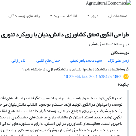
صفحه اصلی
مرور
اطلاعات نشریه
راهنمای نویسندگان
طراحی الگوی تحقق کشاورزی دانش‌بنیان با رویکرد تئوری ز
نوع مقاله : مقاله پژوهشی
نویسندگان
زهرا علی نژاد
سیدمحمدباقر نجفی
جمال فتح اللهی
نادر زالی
گروه اقتصاد، دانشکده علوم اجتماعی، دانشگاه رازی، کرمانشاه ، ایران
10.22034/iaes.2021.538475.1862
چکیده
تغییر الگوی تولید به عنوان اساس تمام تحولات صورت‌گرفته در انقلاب‌های اق
توسعه را می‌توان در الگوی تولید آن‌ها جست‌وجو نمود. انقلاب دانش‌بنیان طی 
رشد و پیشرفت پیش‌روی جوامع در حال توسعه قرار داده است. اما هیچ انقلابی 
الگوی تولید جدید است. استان کرمانشاه دارای ظرفیت‌های چشمگیری در بخش کش
ناچیزی است، فعالیت‌های کشاورزی در این استان، دارای دستاوردهای اندکی
است. برای دستیابی به هدف پژوهش، از روش کیفی تئوری زمینه‌ای بر مبنای رو