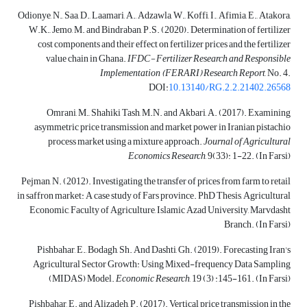
Odionye, N., Saa, D., Laamari, A., Adzawla, W., Koffi, I., Afimia, E., Atakora,
W.K., Jemo, M. and Bindraban, P.S. (2020). Determination of fertilizer
cost components and their effect on fertilizer prices and the fertilizer
value chain in Ghana.
IFDC-
Fertilizer Research and Responsible
Implementation (FERARI) Research Report
, No. 4.
DOI:
10.13140/RG.2.2.21402.26568
Omrani, M., Shahiki Tash, M.N. and Akbari, A. (2017). Examining
asymmetric price transmission and market power in Iranian pistachio
process market using a mixture approach.
Journal of Agricultural
Economics Research
, 9(33): 1-22. (In Farsi)
Pejman, N. (2012). Investigating the transfer of prices from farm to retail
in saffron market: A case study of Fars province. PhD Thesis, Agricultural
Economic, Faculty of Agriculture, Islamic Azad University, Marvdasht
Branch. (In Farsi)
Pishbahar, E., Bodagh, Sh. And Dashti, Gh. (2019). Forecasting Iran's
Agricultural Sector Growth: Using Mixed-frequency Data Sampling
(MIDAS) Model.
Economic Research
, 19 (3) :145-161. (In Farsi)
Pishbahar, E. and Alizadeh, P. (2017). Vertical price transmission in the