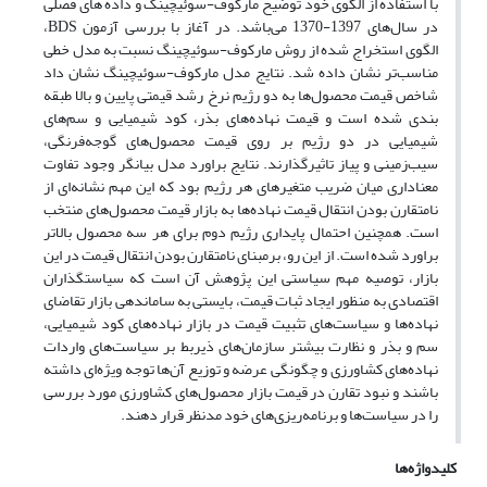
با استفاده از الگوی خود توضیح مارکوف-سوئیچینگ و داده های فصلی
در سال‌های 1397-1370 می‌باشد. در آغاز با بررسی آزمون BDS،
الگوی استخراج شده از روش مارکوف-سوئیچینگ نسبت به مدل خطی
مناسب‌تر نشان داده شد. نتایج مدل مارکوف-سوئیچینگ نشان داد
شاخص قیمت محصول‌ها به دو رژیم نرخ رشد قیمتی پایین و بالا طبقه
بندی شده است و قیمت نهاده‌های بذر، کود شیمیایی و سم‌های
شیمیایی در دو رژیم بر روی قیمت محصول‌های گوجه‌فرنگی،
سیب‌زمینی و پیاز تاثیرگذارند. نتایج براورد مدل بیانگر وجود تفاوت
معناداری میان ضریب‌ متغیرهای هر رژیم بود که این مهم نشانه‌ای از
نامتقارن بودن انتقال قیمت نهاده‌ها به بازار قیمت محصول‌های منتخب
است. همچنین احتمال پایداری رژیم دوم برای هر سه محصول بالاتر
براورد شده است. از این رو، برمبنای نامتقارن بودن انتقال قیمت در این
بازار، توصیه مهم سیاستی این پژوهش آن است که سیاستگذاران
اقتصادی به منظور ایجاد ثبات قیمت، بایستی به ساماندهی بازار تقاضای
نهاده‌ها و سیاست‌های تثبیت قیمت در بازار نهاده‌های کود شیمیایی،
سم و بذر و نظارت بیشتر سازمان‌های ذیربط بر سیاست‌های واردات
نهاده‌های کشاورزی و چگونگی عرضه و توزیع آن‌ها توجه ویژه‌ای داشته
باشند و نبود تقارن در قیمت بازار محصول‌های کشاورزی مورد بررسی
را در سیاست‌ها و برنامه‌ریزی‌های خود مدنظر قرار دهند.
کلیدواژه‌ها