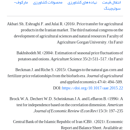
انتقال قیمت
نهاده های کشاورزی
محصولات کشاورزی
مارکوف-
سوئیچینگ
Akbari, Sh., Eshraghi, F. and Julai, R. (2016). Price transfer for agricultural
products in the Iranian market. The third national congress on the
development of agricultural sciences and natural resources, Faculty of
Agriculture, Gorgan University. (In Farsi)
Bakhshodeh, M. (2004). Estimation of seasonal price fluctuations of
potatoes and onions.
Agriculture Science
, 35(2):511-517. (In Farsi)
Beckman, J. and Riche, S. (2015). Changes to the natural gas, corn, and
fertilizer price relationships from the biofuels era.
Journal of agricultural
and applied economics
, 47(4): 494-509.
DOI:
https://doi.org/10.1017/aae.2015.22
Brock, W.A., Dechert, W.D., Scheinkman, J.A. and LeBaron, B. (1996). A
test for independence based on the correlation dimension.
American
Journal of Economic Review (Econ Rev)
, 15(3): 197-235.
Central Bank of the Islamic Republic of Iran )CBI(. (2021). Economic
Report and Balance Sheet. Available at: