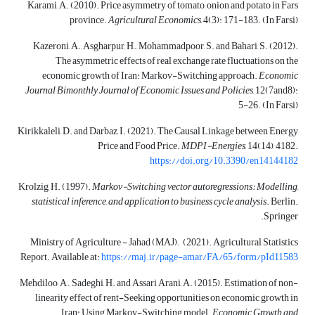
Karami, A. (2010). Price asymmetry of tomato, onion and potato in Fars
province.
Agricultural Economics
, 4(3): 171-183. (In Farsi)
Kazeroni, A., Asgharpur, H., Mohammadpoor, S. and Bahari, S. (2012).
The asymmetric effects of real exchange rate fluctuations on the
economic growth of Iran: Markov-Switching approach.
Economic
Journal Bimonthly Journal of Economic Issues and Policies
, 12(7and8):
5-26. (In Farsi)
Kirikkaleli, D. and Darbaz, I. (2021). The Causal Linkage between Energy
Price and Food Price.
MDPI-Energies
, 14(14), 4182.
https://doi.org/10.3390/en14144182
Krolzig, H. (1997).
Markov-Switching vector autoregressions:
Modelling,
statistical inference, and application to business cycle analysis
. Berlin.
Springer.
Ministry of Agriculture - Jahad (MAJ). (2021). Agricultural Statistics
Report. Available at:
https://maj.ir/page-amar/FA/65/form/pId11583
Mehdiloo, A., Sadeghi, H. and Assari Arani, A. (2015). Estimation of non-
linearity effect of rent-Seeking opportunities on economic growth in
Iran: Using Markov-Switching model.
Economic Growth and