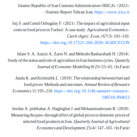
Islamic Republic of Iran Customs Administration (IRICA). (2021).
Statistic Report, Tehran, Iran.
https://www.irica.ir/
Isij, S. and Cemil Ozbugday, F. (2021). The impact of agricultural input
costs on food prices in Turkey: A case study.
Agricultural Economics-
Czech (Agric. Econ.)
, 67(3): 101-110.
https://doi.org/10.17221/260/2020-AGRICECON
Jalaie, S. A., Aazizi, A., Zarei, N. and Mehrabi Basharabadi, H. (2014).
Study of the status and role of agriculture in Iran business cycles.
Quaterly
Journal of Economic Modelling
, 8(25):53-65. (In Farsi)
Janda, K. and Kristiufek, L. (2019). The relationship between fuel and
food prices: Methods and outcomes.
Annual Review of Resource
Economics
, 11:195-216.
https://doi.org/10.1146/annurev-resource-
100518-094012
Javdan, A., pishbahar, A., Haghighat, J. and Mohammadrezaei, R. (2018).
Measuring the pass-through effect of global prices to domestic prices of
selected food products in Iran.
Quarterly Journal of Agricultural
Economics and Development
, 25(4): 147-165. (In Farsi)