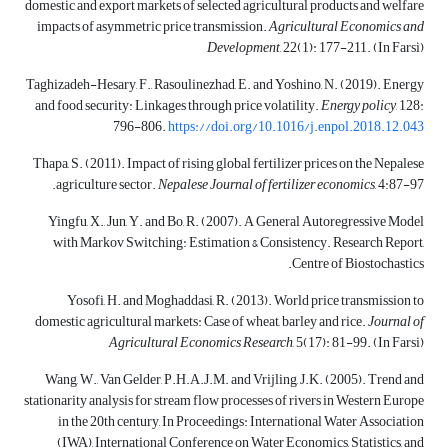
domestic and export markets of selected agricultural products and welfare
impacts of asymmetric price transmission.
Agricultural Economics and
Development
, 22(1): 177-211. (In Farsi)
Taghizadeh-Hesary, F., Rasoulinezhad, E. and Yoshino, N. (2019). Energy
and food security: Linkages through price volatility.
Energy policy
, 128:
796-806.
https://doi.org/10.1016/j.enpol.2018.12.043
Thapa, S. (2011). Impact of rising global fertilizer prices on the Nepalese
agriculture sector.
Nepalese Journal of fertilizer economics
, 4:87-97.
Yingfu, X., Jun, Y. and Bo, R. (2007). A General Autoregressive Model
with Markov Switching: Estimation & Consistency. Research Report,
Centre of Biostochastics.
Yosofi, H. and Moghaddasi, R. (2013). World price transmission to
domestic agricultural markets: Case of wheat, barley and rice.
Journal of
Agricultural Economics Research
, 5(17): 81-99. (In Farsi)
Wang, W., Van Gelder, P.H.A.J.M. and Vrijling, J.K. (2005). Trend and
stationarity analysis for stream flow processes of rivers in Western Europe
in the 20th century, In Proceedings: International Water Association
(IWA), International Conference on Water Economics, Statistics, and