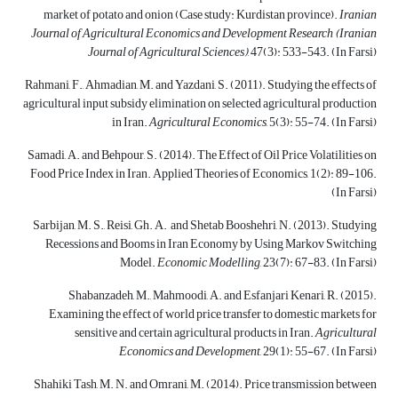
market of potato and onion (Case study: Kurdistan province).
Iranian
Journal of Agricultural Economics and Development Research
(
Iranian
Journal of Agricultural Sciences)
, 47(3): 533-543. (In Farsi)
Rahmani, F., Ahmadian, M. and Yazdani, S. (2011). Studying the effects of
agricultural input subsidy elimination on selected agricultural production
in Iran.
Agricultural Economics
, 5(3): 55-74. (In Farsi)
Samadi, A. and Behpour, S. (2014). The Effect of Oil Price Volatilities on
Food Price Index in Iran. Applied Theories of Economics, 1(2): 89-106.
(In Farsi)
Sarbijan, M. S., Reisi, Gh. A. and Shetab Booshehri, N. (2013). Studying
Recessions and Booms in Iran Economy by Using Markov Switching
Model.
Economic Modelling
, 23(7): 67-83. (In Farsi)
Shabanzadeh, M., Mahmoodi, A. and Esfanjari Kenari, R. (2015).
Examining the effect of world price transfer to domestic markets for
sensitive and certain agricultural products in Iran.
Agricultural
Economics and Development
, 29(1): 55-67. (In Farsi)
Shahiki Tash, M. N. and Omrani, M. (2014). Price transmission between