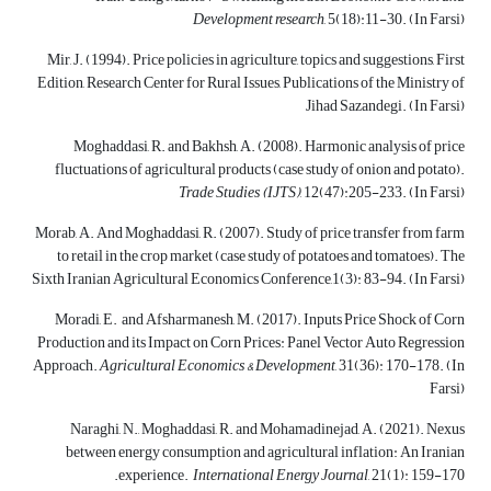
Development research
, 5(18):11-30. (In Farsi)
Mir, J. (1994). Price policies in agriculture, topics and suggestions, First
Edition, Research Center for Rural Issues, Publications of the Ministry of
Jihad Sazandegi. (In Farsi)
Moghaddasi, R. and Bakhsh, A. (2008). Harmonic analysis of price
fluctuations of agricultural products (case study of onion and potato).
Trade Studies (IJTS)
, 12(47):205-233. (In Farsi)
Morab, A. And Moghaddasi, R. (2007). Study of price transfer from farm
to retail in the crop market (case study of potatoes and tomatoes). The
Sixth Iranian Agricultural Economics Conference,1(3): 83-94. (In Farsi)
Moradi, E. and Afsharmanesh, M. (2017). Inputs Price Shock of Corn
Production and its Impact on Corn Prices: Panel Vector Auto Regression
Approach.
Agricultural Economics & Development
, 31(36): 170-178. (In
Farsi)
Naraghi, N., Moghaddasi, R. and Mohamadinejad, A. (2021). Nexus
between energy consumption and agricultural inflation: An Iranian
experience.
International Energy Journal
, 21(1): 159-170.