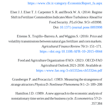
https://www.cbi.ir/category/EconomicReport_fa.aspx
Elser, J. J., Elser, T. J., Carpenter, S. R. and Brock, W. A. (2014). Regime
Shift in Fertilizer Commodities Indicates More Turbulence Ahead for
Food Security.
PLoS One
. 9(5): e93998.
Doi:
10.1371/journal.pone.0093998
Etienne, X., Trujillo-Barrera, A. and Wiggins, S. (2016). Price and
volatility transmissions between natural gas, fertilizer, and corn markets.
Agricultural Finance Review
, 76(1): 151-171.
https://doi.org/10.1108/AFR-10-2015-0044
Food and Agriculture Organization (FAO). (2021). OECD‑FAO
Agricultural Outlook 2021‑2030. Available at:
https://www.fao.org/3/cb5332en/cb5332en.pdf
Grassberger, P. and Procaccia, I. (1983). Measuring the strangeness of
strange attractors,
Physica D: Nonlinear Phenomena
, 9(1-2): 189-208.
Hamilton, J.D. (1989). A new approach to the economic analysis of
nonstationary time series and the business cycle.
Econometrica
, 57(2):
357–384.