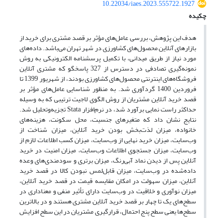
10.22034/iaes.2023.555722.1927
چکیده
هدف این پژوهش، بررسی عامل‌های مؤثر بر قصد مشتری برای خرید از
بازارهای آنلاین محصول‌های کشاورزی در شهر تهران می‌باشد. داده‌های
مورد نیاز از طریق میدانی، با تکمیل پرسشنامه الکترونیکی به روش
نمونه‌گیری تصادفی در دسترس از 327 پاسخگو که مشتری آنلاین
فروشگاه‌های اینترنتی محصول‌های کشاورزی بودند، از شهریور 1399 تا
فروردین 1400 گرد‌آوری شد. به منظور شناسایی عامل‌های مؤثر بر
قصد خرید آنلاین مشتریان از روش الگوی لاجیت ترتیبی که به وسیله
حداکثر راست نمایی برآورد شد، در نرم‌افزار Stata تجزیه‌وتحلیل شد.
نتایج نشان داد که متغیرهای جنسیت، محل سکونت، هزینه‌های
خانواده، میزان لذت‌بخش بودن خرید آنلاین، میزان شناخت از
وب‌سایت، میزان خرید نهایی از وب‌سایت، میزان کسب اطلاعات لازم از
وب‌سایت، میزان جستجوی اطلاعات وب‌سایت، میزان امنیت در خرید
آنلاین پس از دیدن نماد آبی‌رنگ، میزان برتری و سودمندی‌های وعده
داده‌شده در وب‌سایت، میزان قابل‌لمس نبودن کالا در قصد خرید
آنلاین، میزان سهولت در امکان مقایسه قیمت در قصد خرید آنلاین،
میزان نوآوری و خلاقیت در وب‌سایت دارای تأثیر منفی و معناداری در
سطح‌های یک تا چهار بر قصد خرید آنلاین مشتری هستند و در بالاترین
سطح‌ها یعنی سطح پنج احتمال، قرارگیری مشتریان در این سطح افزایش