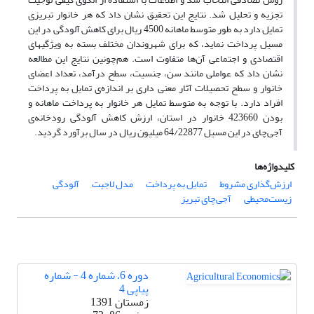
تجزیه و تحلیل شد. نتایج این تحقیق نشان داد که هر خانوار تبریزی
تمایل دارد به طور متوسط ماهانه 4500 ریال برای کاهش آلودگی در این
مسیل پرداخت نماید، که برای شهروندان مختلف بسته به ویژگی‏های
اقتصادی و اجتماعی آن‌ها متفاوت است. هم‌چونین نتایج این مطالعه
نشان داد که عواملی مانند سن، جنسیت، سطح درآمد، تعداد اعضای
خانوار و سطح تحصیلات آثار معنی داری بر اندازه‌ی تمایل به پرداخت
افراد دارد. با توجه به متوسط تمایل هر خانوار به پرداخت ماهانه‌ و
بودن 423660 خانوار در استان، ارزش کاهش آلودگی رودخانه‌ی
آجی‌چای در این مسیل 64/22877 میلیون ریال در سال برآورد گردید.
کلیدواژه‌ها
ارزش‏‌گذاری مشروط
تمایل به پرداخت
مدل لاجیت
آلودگی
زیست‌محیطی
آجی‌چای تبریز
دوره 6، شماره 4 - شماره
پیاپی 4
زمستان 1391