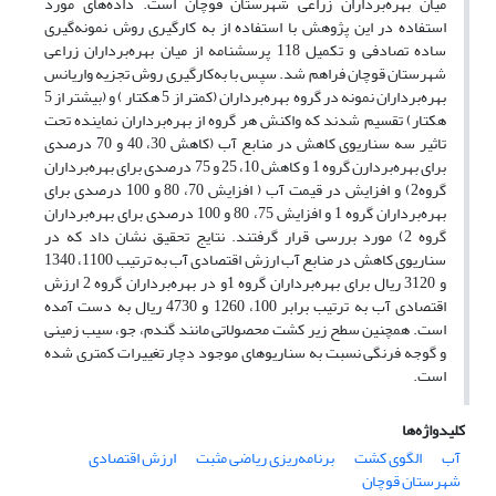
میان بهره‌برداران زراعی شهرستان قوچان است. داده‌های مورد
استفاده در این پژوهش با استفاده از به کارگیری روش نمونه‌گیری
ساده تصادفی و تکمیل 118 پرسشنامه از میان بهره‌برداران زراعی
شهرستان قوچان فراهم شد. سپس با به‌کارگیری روش تجزیه واریانس
بهره‌برداران نمونه در گروه بهره‌برداران (کمتر از 5 هکتار ) و (بیشتر از 5
هکتار) تقسیم شدند که واکنش هر گروه از بهره‌برداران نماینده تحت
تاثیر سه سناریوی کاهش در منابع آب (کاهش 30، 40 و 70 درصدی
برای بهره‌بردارن گروه 1 و کاهش 10، 25 و 75 درصدی برای بهره‌برداران
گروه2) و افزایش در قیمت آب ( افزایش 70، 80 و 100 درصدی برای
بهره‌برداران گروه 1 و افزایش 75، 80 و 100 درصدی برای بهره‌برداران
گروه 2) مورد بررسی قرار گرفتند. نتایج تحقیق نشان داد که در
سناریوی کاهش در منابع آب ارزش اقتصادی آب به ترتیب 1100، 1340
و 3120 ریال برای بهره‌برداران گروه 1و در بهره‌برداران گروه 2 ارزش
اقتصادی آب به ترتیب برابر 100، 1260 و 4730 ریال به دست آمده
است. همچنین سطح زیر کشت محصولاتی مانند گندم، جو، سیب زمینی
و گوجه فرنگی نسبت به سناریوهای موجود دچار تغییرات کمتری شده
است.
کلیدواژه‌ها
آب
الگوی کشت
برنامه‌ریزی ریاضی مثبت
ارزش اقتصادی
شهرستان قوچان