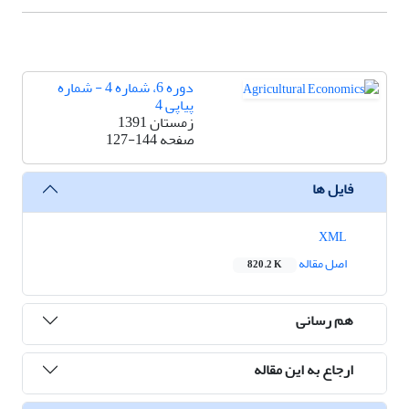
دوره 6، شماره 4 - شماره
پیاپی 4
زمستان 1391
صفحه
127-144
فایل ها
XML
اصل مقاله
820.2 K
هم رسانی
ارجاع به این مقاله