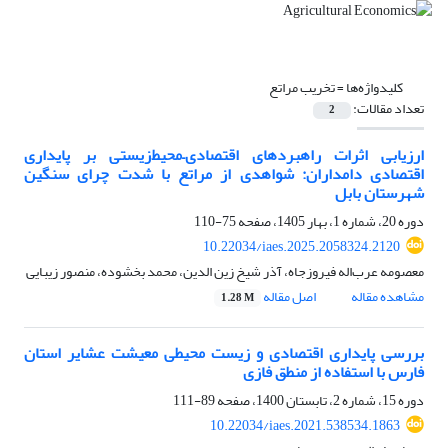
کلیدواژه‌ها =
تخریب مراتع
تعداد مقالات:
2
ارزیابی اثرات راهبردهای اقتصادی–‌محیط‌زیستی بر پایداری
اقتصادی دامداران: شواهدی از مراتع با شدت چرای سنگین
شهرستان بابل
دوره 20، شماره 1، بهار 1405، صفحه
75-110
10.22034/iaes.2025.2058324.2120
معصومه عرب‌اله فیروزجاه، آذر شیخ زین الدین، محمد بخشوده، منصور زیبایی
مشاهده مقاله
اصل مقاله
1.28 M
بررسی پایداری اقتصادی و زیست محیطی معیشت عشایر استان
فارس با استفاده از منطق فازی
دوره 15، شماره 2، تابستان 1400، صفحه
89-111
10.22034/iaes.2021.538534.1863