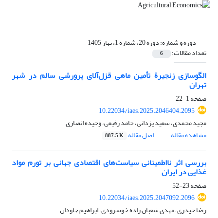
دوره و شماره:
دوره 20، شماره 1، بهار 1405
تعداد مقالات:
6
الگوسازی زنجیرة تأمین ماهی قزل‌آلای پرورشی سالم در شهر
تهران
صفحه
1-22
10.22034/iaes.2025.2046404.2095
مجید محمدی، سعید یزدانی، حامد رفیعی، وحیده انصاری
مشاهده مقاله
اصل مقاله
887.5 K
بررسی اثر نااطمینانی سیاست‌های اقتصادی جهانی بر تورم مواد
غذایی در ایران
صفحه
23-52
10.22034/iaes.2025.2047092.2096
رضا حیدری، مهدی شعبان زاده خوشرودی، ابراهیم جاودان