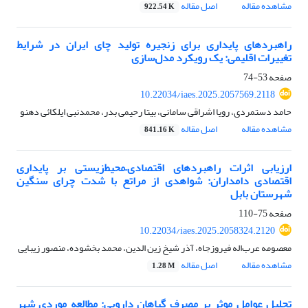
مشاهده مقاله
اصل مقاله
922.54 K
راهبردهای پایداری برای زنجیره تولید چای ایران در شرایط
تغییرات اقلیمی: یک رویکرد مدل‌سازی
صفحه
53-74
10.22034/iaes.2025.2057569.2118
حامد دستمردی، رویا اشراقی سامانی، بیتا رحیمی بدر، محمدنبی ایلکائی دهنو
مشاهده مقاله
اصل مقاله
841.16 K
ارزیابی اثرات راهبردهای اقتصادی–‌محیط‌زیستی بر پایداری
اقتصادی دامداران: شواهدی از مراتع با شدت چرای سنگین
شهرستان بابل
صفحه
75-110
10.22034/iaes.2025.2058324.2120
معصومه عرب‌اله فیروزجاه، آذر شیخ زین الدین، محمد بخشوده، منصور زیبایی
مشاهده مقاله
اصل مقاله
1.28 M
تحلیل عوامل موثر بر مصرف گیاهان دارویی: مطالعه موردی شهر