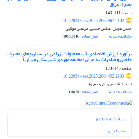
بصره، عراق
صفحه
111-143
10.22034/iaes.2025.2063967.2132
حسن عجیل، عباس حسنی، مرتضی مولایی
مشاهده مقاله
اصل مقاله
1015.08 K
برآورد ارزش اقتصادی آب محصولات زراعی در سناریوهای مصرف
داخلی و صادرات به عراق (مطالعه موردی شهرستان مهران)
صفحه
145-173
10.22034/iaes.2025.2064452.2133
اسحاق قاسمی، علی نجفی فر
مشاهده مقاله
اصل مقاله
1.06 M
مقالات آماده انتشار
شماره جاری