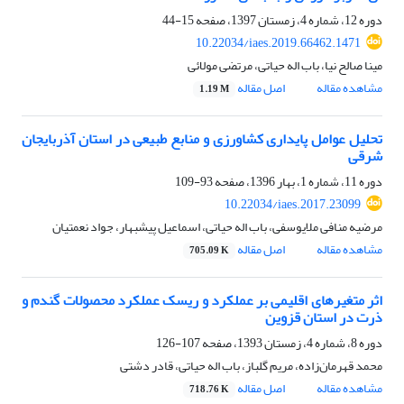
دوره 12، شماره 4، زمستان 1397، صفحه
15-44
10.22034/iaes.2019.66462.1471
مینا صالح نیا، باب اله حیاتی، مرتضی مولائی
مشاهده مقاله
اصل مقاله
1.19 M
تحلیل عوامل پایداری کشاورزی و منابع طبیعی در استان آذربایجان
شرقی
دوره 11، شماره 1، بهار 1396، صفحه
93-109
10.22034/iaes.2017.23099
مرضیه منافی ملایوسفی، باب اله حیاتی، اسماعیل پیشبهار، جواد نعمتیان
مشاهده مقاله
اصل مقاله
705.09 K
اثر متغیرهای اقلیمی بر عملکرد و ریسک عملکرد محصولات گندم و
ذرت در استان قزوین
دوره 8، شماره 4، زمستان 1393، صفحه
107-126
محمد قهرمان‌زاده، مریم گلباز، باب اله حیاتی، قادر دشتی
مشاهده مقاله
اصل مقاله
718.76 K