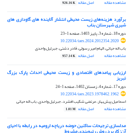
مشاهده مقاله
اصل مقاله
926.16 K
برآورد هزینه‌های زیست محیطی انتشار آلاینده های گاوداری های
شیری شهرستان بناب
دوره 18، شماره 3، پاییز 1403، صفحه
1-23
10.22034/iaes.2024.2012354.2020
باب اله حیاتی، الهام امیر رسولی، قادر دشتی، جبرئیل واحدی
مشاهده مقاله
اصل مقاله
957.14 K
ارزیابی پیامدهای اقتصادی و زیست محیطی احداث پارک بزرگ
تبریز
دوره 17، شماره 4، زمستان 1402، صفحه
1-24
10.22034/iaes.2023.1978462.1962
اسماعیل پیش‌بهار، مرتضی شکیب افشرد، جبرئیل واحدی، باب اله حیاتی
مشاهده مقاله
اصل مقاله
1.01 M
مدلسازی ترجیحات ساکنین حوضه دریاچه ارومیه در رابطه با احیای
آن: کاربرد روش رتبه‌بندی مشروط