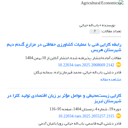
نویسنده =
باب اله حیاتی
تعداد مقالات:
7
رابطه کارایی فنی با عملیات کشاورزی حفاظتی در مزارع گندم دیم
شهرستان هریس
مقالات آماده انتشار، پذیرفته شده، انتشار آنلاین از
10 بهمن 1404
10.22034/iaes.2025.2068669.2142
قادر دشتی، باب اله حیاتی، محمد قهرمان زاده، سمانه نیکان
مشاهده مقاله
کارایی زیست‌محیطی و عوامل مؤثر بر زیان اقتصادی تولید کلزا در
شهرستان تبریز
دوره 19، شماره 4، زمستان 1404، صفحه
95-116
10.22034/iaes.2025.2055257.2115
قادر دشتی، الهه قاسمی، باب اله حیاتی، رویا باغبان آدمی