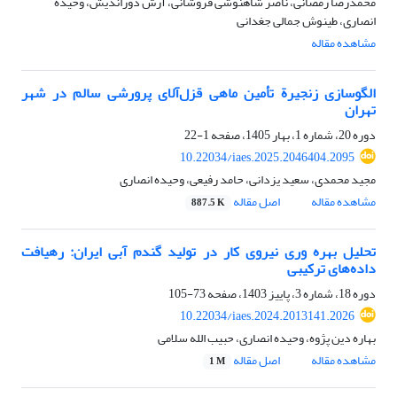
محمدرضا رمضانی، ناصر شاهنوشی فروشانی، آرش دوراندیش، وحیده
انصاری، طینوش جمالی جغدانی
مشاهده مقاله
الگوسازی زنجیرة تأمین ماهی قزل‌آلای پرورشی سالم در شهر
تهران
دوره 20، شماره 1، بهار 1405، صفحه
1-22
10.22034/iaes.2025.2046404.2095
مجید محمدی، سعید یزدانی، حامد رفیعی، وحیده انصاری
مشاهده مقاله
اصل مقاله
887.5 K
تحلیل بهره وری نیروی کار در تولید گندم آبی ایران: رهیافت
داده‌های ترکیبی
دوره 18، شماره 3، پاییز 1403، صفحه
73-105
10.22034/iaes.2024.2013141.2026
بهاره دین پژوه، وحیده انصاری، حبیب الله سلامی
مشاهده مقاله
اصل مقاله
1 M