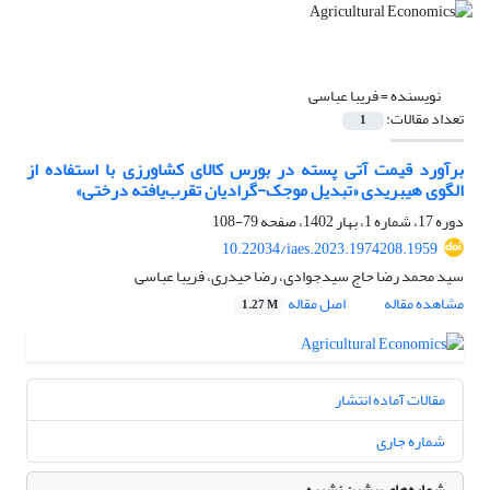
نویسنده =
فریبا عباسی
تعداد مقالات:
1
برآورد قیمت آتی پسته در بورس کالای کشاورزی با استفاده از
الگوی هیبریدی «تبدیل موجک-گرادیان تقرب‌یافته درختی»
دوره 17، شماره 1، بهار 1402، صفحه
79-108
10.22034/iaes.2023.1974208.1959
سید محمد رضا حاج سیدجوادی، رضا حیدری، فریبا عباسی
مشاهده مقاله
اصل مقاله
1.27 M
مقالات آماده انتشار
شماره جاری
شماره‌های پیشین نشریه