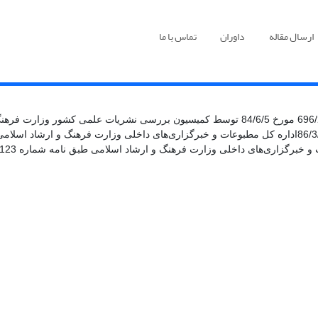
ارسال مقاله
داوران
تماس با ما
این نشریه به نام «مجله اقتصاد کشاورزی ایران» طی نامه شماره 696/2910/3 مورخ 84/6/5 توسط 
تغییر نام آن به «‌ اقتصاد و کشاورزی» طی نامه شماره 1090/124 مورخ 86/3/7اداره کل مطبوعات و خبرگزاری‌ه