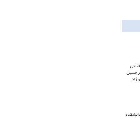
فتاحی
ر حسین
نژاد
دانشکده