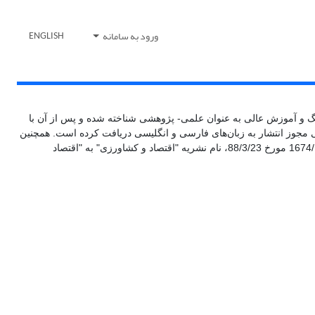
ورود به سامانه
ENGLISH
کمیسیون بررسی نشریات علمی کشور وزارت فرهنگ و آموزش عالی به عنوان علمی- پژوهشی شناخته شده و پس از آن با
ای داخلی وزارت فرهنگ و ارشاد اسلامی مجوز انتشار به زبان‌های فارسی و انگلیسی دریافت کرده است. همچنین
بنا به درخواست انجمن اقتصاد کشاورزی ایران و با موافقت امور مطبوعات و خبرگزاری‌های داخلی وزارت فرهنگ و ارشاد اسلامی طبق نامه شماره 1674/123 مورخ 88/3/23، نام نشریه "اقتصاد و کشاورزی" به "اقتصاد