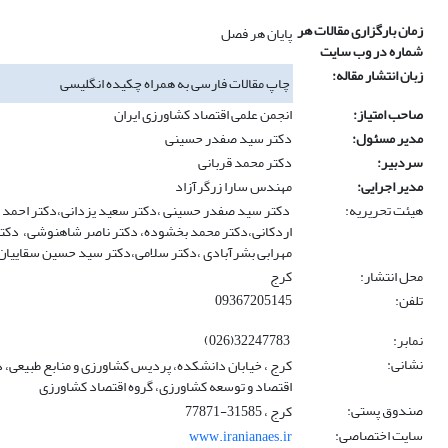
زمان بارگزاری مقالات هر
پایان هر فصل
شماره در وب سایت
زبان انتشار مقاله:
چاپ مقالات فارسی به همراه چکیده انگلیسی
صاحب امتیاز:
انجمن علمی اقتصاد کشاورزی ایران
مدیر مسئول:
دکتر سید صفدر حسینی
سردبیر:
دکتر محمد قربانی
مدیر اجرایی:
مهندس سارا زرگرآزاد
هیئت تحریریه:
دکتر سید صفدر حسینی ،دکتر سعید یزدانی،دکتر احمد 
اردکانی،دکتر محمد بخشوده، دکتر ناصر شاهنوشی، دکت
مهرابی بشرآبادی ،دکتر سلامی،دکتر سید حسین سقاییان 
محل انتشار:
کرج
تلفن:
09367205145
نمابر:
32247783(026)
نشانی:
کرج ، خیابان دانشکده، پردیس کشاورزی و منابع طبیعی، 
اقتصاد و توسعه کشاورزی، گروه اقتصاد کشاورزی
صندوق پستی:
کرج ، 31585-77871
سایت اختصاصی:
www.iranianaes.ir