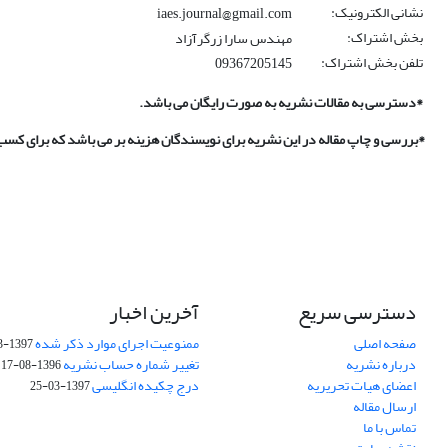
نشانی الکترونیک:
iaes.journal@gmail.com
بخش اشتراک:
مهندس سارا زرگرآزاد
تلفن بخش اشتراک:
09367205145
*دسترسی به مقالات نشریه به صورت رایگان می باشد.
*بررسی و چاپ مقاله در این نشریه برای نویسندگان هزینه بر می باشد که برای کسب
دسترسی سریع
آخرین اخبار
صفحه اصلی
ممنوعیت اجرای موارد ذکر شده
1397-03-25
درباره نشریه
تغییر شماره حساب نشریه
1396-08-17
اعضای هیات تحریریه
درج چکیده انگلیسی
1397-03-25
ارسال مقاله
تماس با ما