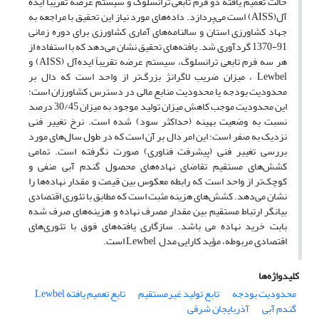
حالت تعمیم یافته دو فرم تابعی ترانسلوگ و سیستم عرضه تقریباً ایده
آل(AISS) است می‌پردازد. داده‌های مورد نیاز این تحقیق با مراجعه به
جهاد کشاورزی استان و سالنامه‌های آماری کشاورزی برای دوره زمانی
91-1370 گردآوری شد. یافته‌های تحقیق نشان می‌دهد که با استفاده از
هر سه فرم تابعی ترانسلوگ، سیستم عرضه تقریباً ایده‌آل (AISS) و
Lewbel ، میزان ضریب لاگرانژ بزرگ‌تر از واحد است که دال بر
محدودیت بودجه یا محدودیت منابع مالی در دسترس کشاورزان است؛
این محدودیت موجب کاهش میزان تولید موجود به میزان 30/45 درصد
نسبت به وضعیت بهینه (حداکثر سود) شده است. نرخ تغییر فنی
نزدیک به صفر است؛ این امر دال بر آن است که در طول سال‌های مورد
بررسی تغییر فنی (پیشرفت فناوری) صورت نگرفته است. تمامی
کشش‌های مستقیم تقاضای نهاده‌های محصول گندم آبی منفی و
کوچک‌تر از واحد است که رابطه معکوس بین قیمت و مقدار نهاده‌ها را
نشان می‌دهد. کشش‌های هزینه مثبت است که مطابق با تئوری اقتصادی
بیانگر ارتباط مستقیم بین مقدار مصرف نهاده و هزینه‌های صرف شده
بابت خرید نهاده می باشد. سازگاری یافته‌های فوق با تئوری‌های
اقتصادی مربوطه، مؤید کارایی مدل Lewbel است.
کلیدواژه‌ها
محدودیت بودجه
تابع تولید غیرمستقیم
تابع تعمیم یافته Lewbel
گندم آبی
آذربایجان شرقی