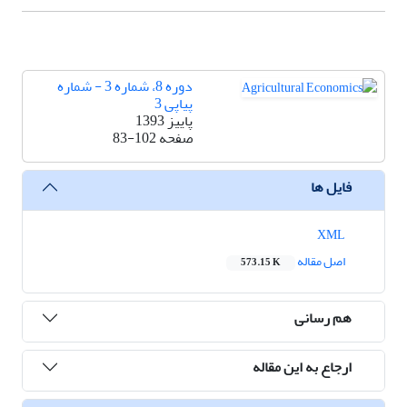
دوره 8، شماره 3 - شماره
پیاپی 3
پاییز 1393
صفحه
83-102
فایل ها
XML
اصل مقاله
573.15 K
هم رسانی
ارجاع به این مقاله