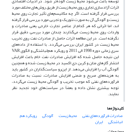
توسعه باعث می‌شود محیط زیست آلوده‌تر شود. در ادبیات اقتصادی
اثرات آزادسازی تجاری روی محیط زیست از طریق روش‌های مختلف مورد
بررسی قرار گرفته است. اگر چه مکانیسم‌های تاًثیر تجارت روی محیط
زیست و آلودگی آن به صورت تئوریک و تجربی مورد بررسی قرار گرفته
اند، اما اثراتی که هر کدام از عناصر تجارت خارجی یعنی صادرات و
واردات روی محیط زیست می‌گذارند چندان مورد بررسی دقیق قرار
نگرفته است. در این مطالعه اثرات حاصل از صادرات نفت روی تخریب
محیط زیست در کشور ایران بررسی می‌گردد. با استفاده از داده‌های
سری زمانی دوره 1998 الی 2011 و رویکرد هم‌انباشتگی و الگوی VAR
این نتیجه حاصل شده که افزایش صادرات نفت خام باعث افزایش
انتشار گازهای متان و کربن دی اکسید در محیط زیست شده و همچنین
آلودگی آب را افزایش می‌دهد. از این‌رو سیاست‌گذاران در کشور باید
به هزینه‌های صریح و ضمنی افزایش صادرات، نسبت به صادرات
فرآورده‌های نفتی که موجب تخریب و آلودگی محیط زیست می‌گردد،
توجه بیشتری نشان داده و بعضاً در سیاست‌های خود تجدید نظر
نمایند.
کلیدواژه‌ها
صادرات فرآورده‌های نفتی
محیط زیست
آلودگی
رویکرد هم
انباشتگی
ایران
موضوعات