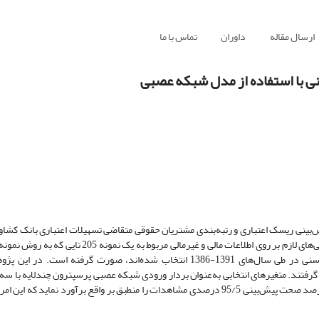
ارسال مقاله
داوران
تماس با ما
 با استفاده از مدل شبکه عصبی
یش‌بینی ریسک اعتباری و رتبه‌بندی مشتریان حقوقی متقاضی تسهیلات اعتباری بانک کش
ممسنی با استفاده از تکنیک شبکه عصبی انجام گرفته است. بدین منظور بررسی‌های لازم بر روی اطلاعات مالی
رفتند. متغیرهای انتخابی به‌عنوان بردار ورودی شبکه عصبی پرسپترون چندلایه با سه لا
مدل گردیدند. نتایج حاکی از آن است که مدل شبکه عصبی توانسته است با درصد صحت پیش‌بینی 95/5 درصدی مشاهدات را منطبق بر واقع برآورد 