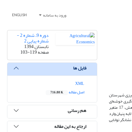
ورود به سامانه
ENGLISH
دوره 9، شماره 2 -
شماره پیاپی 2
تابستان 1394
صفحه
103-119
فایل ها
XML
اصل مقاله
716.88 K
اورزی شهرستان
 و غیرمالی مربوط به یک نمونه 205 تایی که به روش نمونه‌گیری خوشه‌ای
چندمرحله‌ای تصادفی از میان کشاورزان دریافت‌کننده وام در شهرستان ممسنی در طی سال‌های 1391-1386 انتخاب شده‌اند، صورت گرفته است. در این پژوهش، 17 متغیر
هم رسانی
یه پنهان وارد
نماید که این امر نشانگر توانایی
ارجاع به این مقاله