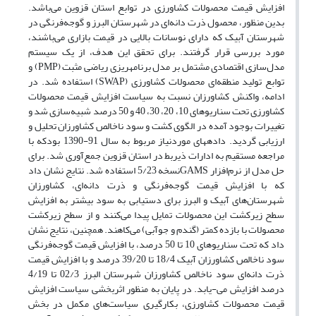
افزایش قیمت محصولات کشاورزی در توابع استان قزوین می‌باشد.
بدین منظور، محصول ذرت دانه‌ای در شهرستان البرز و گوجه‌‌فرنگی در
شهرستان آبیک که دارای نوسانات بالایی در قیمت بازاری می‌باشند،
مورد بررسی قرار گرفتند. برای تحقق این هدف، از یک سیستم
مدل‌سازی اقتصادی مشتمل بر مدل برنامهریزی ریاضی مثبت (PMP) و
توابع تولید منطقه‌ای محصولات کشاورزی (SWAP) استفاده شد. در
ادامه، واکنش کشاورزان نسبت به سیاست افزایش قیمت محصولات
کشاورزی تحت سناریوهای 10، 20، 30، 40 و 50 درصد شبیه‌سازی شد و
تغییرات بوجود آمده در الگوی کشت و سود ناخالص کشاورزان تحلیل و
ارزیابی گردید. دادههای موردنیاز مربوط به سال 91-1390 بودکه با
مراجعه مستقیم به ادارات ذیربط در استان قزوین جمع‌آوری شد. برای
حل مدل از نرم‌افزار GAMSنسخه 5/23 استفاده شد. نتایج نشان داد
که با افزایش قیمت گوجه‌فرنگی و ذرت دانه‌ای، کشاورزان
شهرستان‌های آبیک و البرز برای دستیابی به سود بیشتر به افزایش
سطح زیرکشت این محصولات تمایل پیدا می‌کنند و از سطح زیرکشت
محصولات با بازده کمتر (گندم و جوآبی) می‌کاهند. همچنین، نتایج نشان
داد که تحت سناریوهای 10 تا 50 درصد، با افزایش قیمت گوجه‌فرنگی
سود ناخالص کشاورزان آبیک 18/4 تا 39/20 درصد و با افزایش قیمت
ذرت دانه‌ای سود ناخالص کشاورزان شهرستان البرز 02/3 تا 4/19
درصد افزایش می-یابد. در پایان به منظور اثربخشی سیاست افزایش
قیمت محصولات کشاورزی، بکارگیری سیاست‌های مکمل در بخش