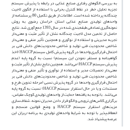
به بررسی الگوهای رفتاری صنایع غذایی در رابطه با پذیرش سیستم
تجزیه تحلیل خطر در نقاط کنترل بحرانی با استفاده از الگوی لاجیت
چندگانه پرداخته شده است. اطلاعات از طریق تکمیل 80 پرسشنامه از
واحدهای تولیدی صنایع غذایی استان خراسان رضوی به روش
نمونه‌گیری تصادفی طبقه‌بندی شده در سال 1393 جمع‌آوری شد. نتایج
حاصل از تخمین مدل لاجیت چندگانه نشان از تأثیر مثبت و معنی‌دار
تجربه مدیریتی و استفاده از نوآوری و همچنین تأثیر منفی و معنی‌دار
شاخص محدودیت فنی تولید و شاخص محدودیت‌های دانش فنی بر
احتمال قرارگیری واحدها در گروه پذیرش کامل سیستم HACCP (اخذ
گواهینامه و مستقر نمودن این سیستم) نسبت به گروه پایه (عدم
پذیرش سیستم HACCP) می‌باشد. همچنین نتایج نشان از تأثیر مثبت و
معنی‌دار تحصیلات مدیر و استفاده از نوآوری و تأثیر منفی و معنی‌دار
شاخص محدودیت فنی تولید و شاخص محدودیت‌های دانش فنی بر
احتمال قرارگیری واحدها در گروه پذیرش نسبی (مرحله تدوین طرح و
مستندات و یا در حال استقرار سیستم HACCP) نسبت به گروه پایه
می‌باشد. با توجه به یافته‌ها حمایت از واحدهای تولیدی کوچک مقیاس،
برگزاری کلاس‌های ترویجی و الگو قرار دادن مدیران نمونه، شفاف‌سازی
مزیت‌های استقرار سیستم HACCP و وضع قوانین منسجم و
انعطاف‌پذیر با توجه به شرایط واحدهای تولیدی به برنامه-ریزان این
عرصه پیشنهاد شد.