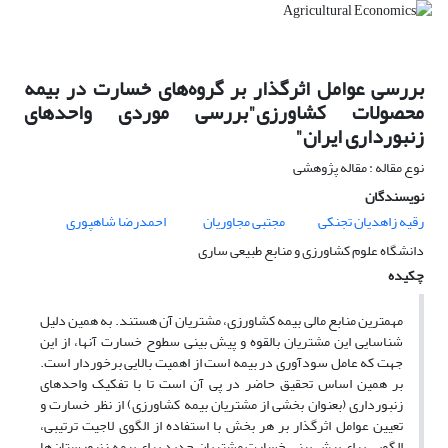
بررسی عوامل اثرگذار بر گروه‌های خسارت در بیمه
محصولات کشاورزی"بررسی موردی واحدهای
زنبورداری ایران"
نوع مقاله : مقاله پژوهشی
نویسندگان
رقیه زاهدیان تجنکی
مجتبی مجاوریان
احمدرضا شاهپوری
دانشگاه علوم کشاورزی و منابع طبیعی ساری
چکیده
مهمترین منابع مالی بیمه کشاورزی، مشتریان آن هستند. به همین دلیل
شناسایی این مشتریان بالقوه و پیش بینی سطوح خسارت آنها، از این
جهت که عامل سودآوری در بیمه است از اهمیت بالایی برخوردار است.
بر همین اساس تحقیق حاضر در پی آن است تا با تفکیک واحدهای
زنبورداری (بعنوان بخشی از مشتریان بیمه کشاورزی) از نظر خسارت و
تعیین عوامل اثرگذار بر هر بخش با استفاده از الگوی لاجیت ترتیبی،
الگویی برای پیش بینی خسارت مشتریان جدید برای بیمه زنبورستان‌ها