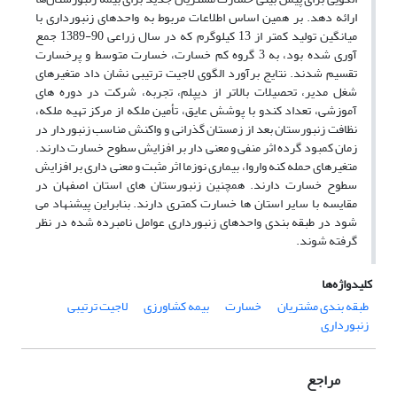
ارائه دهد. بر همین اساس اطلاعات مربوط به واحدهای زنبورداری با
میانگین تولید کمتر از 13 کیلوگرم که در سال زراعی 90-1389 جمع
آوری شده بود، به 3 گروه کم خسارت، خسارت متوسط و پرخسارت
تقسیم شدند. نتایج برآورد الگوی لاجیت ترتیبی نشان داد متغیرهای
شغل مدیر، تحصیلات بالاتر از دیپلم، تجربه، شرکت در دوره های
آموزشی، تعداد کندو با پوشش عایق، تأمین ملکه از مرکز تهیه ملکه،
نظافت زنبورستان بعد از زمستان گذرانی و واکنش مناسب زنبوردار در
زمان کمبود گرده اثر منفی و معنی دار بر افزایش سطوح خسارت دارند.
متغیرهای حمله کنه واروا، بیماری نوزما اثر مثبت و معنی داری بر افزایش
سطوح خسارت دارند. همچنین زنبورستان های استان اصفهان در
مقایسه با سایر استان ها خسارت کمتری دارند. بنابراین پیشنهاد می
شود در طبقه بندی واحدهای زنبورداری عوامل نامبرده شده در نظر
گرفته شوند.
کلیدواژه‌ها
طبقه بندی مشتریان
خسارت
بیمه کشاورزی
لاجیت ترتیبی
زنبورداری
مراجع