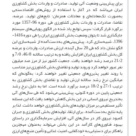
برای پیش‌بینی وضعیت آتی تولید، صادرات و واردات بخش کشاورزی
ایران می‌باشد که در آغاز با استفاده از روش‌های اقتصادسنجی
به‌صورت تک‌معادله‌ای و معادلات ‌همزمان؛ تابع‌های تولید، عرضه،
تقاضا، صادرات و واردات بخش کشاورزی طی دوره 96-1357 مورد
برآورد قرار گرفت؛ سپس توابع یاد شده در الگوی پویایی‌های ‌سیستم
جایگذاری شد تا بتوان وضعیت بخش کشاورزی ایران را طی دوره 1416-
1396، شبیه‌سازی کرد. پیش‌بینی‌های به‌دست‌آمده از شبیه‌سازی این
الگو نشان داد که طی 20 سال آینده، ارزش صادرات، واردات و عرضه
کل بخش کشاورزی ایران افزایش یافته و به ترتیب سالانه 46/8، 7/0 و
21/2 درصد رشد خواهند یافت. جمعیت کشور نیز از مرز صد میلیون
نفر عبور خواهد کرد و روند تولید و تقاضای بخش کشاورزی نیز متناسب
با روند تغییر پذیری‌های جمعیتی تغییر خواهند کرد؛ به‌گونه‌ای که
میانگین نرخ رشد سالانه ارزش تولید و تقاضای بخش کشاورزی به
ترتیب 27/1 و 18/2 درصد برآورد شده است. اما به دلیل نرخ رشد
جمعیتی پایین در دوره کنونی، پیش‌بینی می‌شود که طی سال‌های آتی
به‌تدریج نیروی انسانی در این بخش کاهش خواهد یافت که این مسئله
تأثیر مستقیمی بر میزان تولیدهای بخش کشاورزی خواهد داشت. لذا بر
پایه نتایج به‌دست‌آمده، برای ارتقاء تولیدهای بخش کشاورزی و جبران
کمبود نیروی کار در سال‌های آتی، افزایش سرمایه‌گذاری در راستای
بهبود فناوری‌های کارآمد در این بخش می‌تواند به‌عنوان مهم‌ترین
راهکار برای دستیابی به خودکفایی، امنیت غذایی و تأمین منبع‌های ارزی