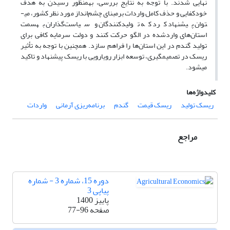
نهایی شدند. با توجه به نتایج بررسی، به­منظور رسیدن به هدف
خودکفایی و حذف کامل واردات برمبنای چشم‌انداز مورد نظر کشور، می­
توان پیشنهاد کرد که تولیدکنندگان و سیاست‌گذاران به­سمت
استان‌های واردشده در الگو حرکت کنند و دولت سرمایه کافی برای
تولید گندم در این استان‌ها را فراهم سازد. همچنین با توجه به تأثیر
ریسک در تصمیم­گیری، توسعه ابزار رویارویی با ریسک پیشنهاد و تاکید
می­شود.
کلیدواژه‌ها
ریسک تولید
ریسک قیمت
گندم
برنامه‌ریزی آرمانی
واردات
مراجع
دوره 15، شماره 3 - شماره
پیاپی 3
پاییز 1400
صفحه
77-96