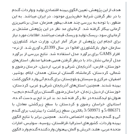
هدف از این پژوهش، تعیین الگوی بهینه اقتصادی تولید و واردات گندم
با در نظر گرفتن شرایط خطرپذیری موجود، در ایران می­باشد. به این
منظور، با توجه به بررسی چند هدف به­طور همزمان، مدل برنامه­ریزی
آرمانی به­کار گرفته شد. آرمان­های مد نظر در این پژوهش مشتمل بر
آرمان­های سود، ریسک تولید و ریسک قیمت می­باشند. اطلاعات مورد نیاز
برای انجام این پژوهش از مرکز آمار ایران، وزارت جهاد کشاورزی،
سازمان خوار بارکشاورزی (فائو) در سال 1399گرد­آوری شد. از نرم­
افزار GAMS برای برآورد مدل استفاده شد. نتایج بررسی از برآورد
مدل آرمانی نشان داد با درنظر گرفتن همه­ی هدف­ها مدنظر، استان‌های
خوزستان، فارس، آذربایجان شرقی و غربی، اردبیل، خرسان رضوی و
شمالی، کردستان، کرمانشاه، گلستان، لرستان، همدان، ایلام، بوشهر،
اصفهان، مرکزی و سیستان و بلوچستان برای گندم آبی وارد الگوی کشت
بهینه شدند. همچنین استان‌های آذربایجان شرقی و غربی، کردستان،
خوزستان، اردبیل، زنجان، خراسان رضوی، گلستان برای گندم دیم به­
عنوان تولیدکننده در نظر گرفته شدند. بنابر نتایج به­دست آمده،
استان­های خراسان رضوی و کردستان با سطح زیرکشتی معادل با
5/886371 و 3/509971 بالاترین سطح زیرکشت را به­ترتیب برای گندم
آبی و گندم دیم به­خود اختصاص دادند. همچنین برابر با نتایج الگوی
بهینه واردات، کشورهای استرالیا، قزاقستان، روسیه، سوئیس، امارات
متحده عربی، هلند، اتریش و آلمان به­عنوان واردکننده گندم وارد الگوی