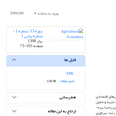
ورود به سامانه
ENGLISH
دوره 13، شماره 1 -
شماره پیاپی 1
بهار 1398
صفحه
73-103
فایل ها
XML
اصل مقاله
1.01 M
ش‌های اقتصادی
هم رسانی
تجزیه و تحلیل
اری، دام و طیور، پرورش آبزیان و جنگلداری) طی دوره 80-1365 می‌باشد. در این راستا بهره-
ارجاع به این مقاله
 رشد بهره‌وری