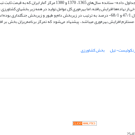
نهاده‌های نیروی‌کار، سرمایه، زمین و عوامل واسطه تجزیه شد. به این منظور از جداول داده- ستانده سال‌های 1365، 1370 و 380
 از نهاده‌ها افرایش یافته، اما بهره‌وری کل عوامل تولید در همه زیر بخشهای کشاورزی 
دام و طیور، کاهش یافته است. بیشترین و کمترین رشد سالیانه بهره‌وری معادل 47/1 و 68/1- درصد به ترتیب در زیربخش دام و طیور و زیربخش جن
تلزم افزایش بهره‌وری میباشد، پیشنهاد می‌شود که تمرکز برنامه‌ریزان بخش بر اف
نکوئیست- تیل
بخش کشاورزی