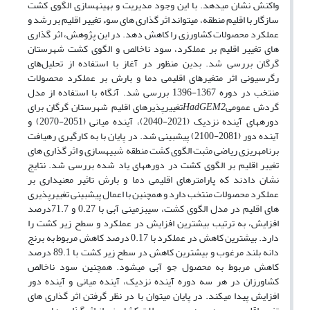
واکنش نشان می­دهد. با این وجود مدیریت و بهینه­سازی الگوی کشت
سازگار با اقلیم منطقه، می­تواند اثر گذاری های سوء تغییر اقلیم بر رشد و
عملکرد محصولات کشاورزی را کاهش دهد. در این پژوهش، اثر گذاری
های تغییر اقلیم بر عملکرد، سود ناخالص و الگوی کشت شهرستان
گرگان بررسی شد. بدین منظور در آغاز با استفاده از ﺗﺤﻠﯿﻞﻫﺎی
رﮔﺮﺳﯿﻮﻧﯽ اﺛﺮ ﻣﺘﻐﯿﺮﻫﺎی اقلیمی دﻣﺎ و ﺑﺎرش ﺑﺮ ﻋﻤﻠﮑﺮد ﻣﺤﺼﻮﻻت
منتخب در دوره 1367-1396 بررسی شد. آنگاه با استفاده از مدل
گردش عمومی
HadGEM2
تغییرپذیرهای اقلیم شهرستان گرگان برای
دوره­های آینده نزدیک (­­2021-2040)، آینده میانی (2051-2070) و
آینده دور (2081-2100) پیش­بینی شد. در پایان با به کارگیری رهیافت
برنامه­ریزی ریاضی مثبت الگوی کشت منطقه شبیه­سازی و اثر گذاری های
تغییر اقلیم بر الگوی کشت در دوره­های یاد شده بررسی شد. نتایج
نشان دادند که پارامترهای اقلیمی دما و بارش تاثیر معنی­داری بر
عملکرد محصولات منتخب دارد و همچنین با اعمال پیش­بینی تغییرپذیری
های اقلیم در مدل الگوی کشت، سیب­زمینی آبی با 0.27 و­ 71.7درصد
افزایش، به ترتیب بیشترین افزایش در عملکرد و سطح زیر کشت را
دارد. بیشترین کاهش در عملکرد با 0.17 درصد کاهش مربوط به برنج
دانه بلند مرغوب و بیشترین کاهش در سطح زیر کشت با 89.1 درصد
کاهش مربوط به محصول جو آبی می­شود. همچنین سود ناخالص
کشاورزان در هر سه دوره آینده نزدیک، آینده میانی و آینده دور
افزایش پیدا می­کند. در پایان می­توان با در نظر گرفتن اثر گذاری های