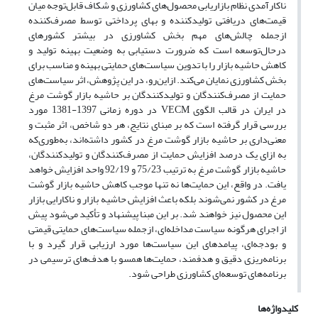
ناکارآمدی نظام بازاریابی محصول‌های کشاورزی و شکاف قابل‌توجه میان
قیمت‌های دریافتی تولیدکننده و بهای پرداختی توسط مصرف‌کننده
ازجمله چالش‌های مهم بخش کشاورزی در بیشتر کشورهای
درحال‌توسعه است که ضرورت دستیابی به وضعیت بهینه تولید و
کاهش حاشیه بازار را با تدوین سیاست‌های حمایتی بهینه و مناسب برای
بخش کشاورزی نمایان می‌کند. ازاین‌رو، در این پژوهش، اثر سیاست‌های
حمایت از مصرف‌کنندگان و تولیدکنندگان بر حاشیه بازار گوشت مرغ
در ایران در قالب الگوی VECM در دوره زمانی 1397-1381 مورد
بررسی قرار گرفته است که بر مبنای نتایج، هر دو شاخص، اثر مثبت و
معنی‌داری بر حاشیه بازار گوشت مرغ در کشور داشته‌اند، به‌طوری‌که
به ازای یک درصد افزایش حمایت از مصرف‌کنندگان و تولیدکنندگان،
حاشیه بازار گوشت مرغ به ترتیب 75/23 و 92/19 واحد افزایش خواهد
یافت. در واقع، این حمایت‌ها نه تنها موجب کاهش حاشیه بازار گوشت
مرغ در کشور نمی‌شوند بلکه باعث افزایش حاشیه بازار و ناکارایی بازار
این محصول نیز خواهند شد. بر این مبنا پیشنهاد و تأکید می‌شود پیش
از اجرای هرگونه سیاست مداخله‌ای، ازجمله سیاست‌های حمایتی قیمتی
و بودجه‌ای، پیامدهای این سیاست‌ها مورد ارزیابی قرار گیرد و با
برنامه‌ریزی دقیق‌ و هدفمند، حمایت‌ها همسو با هدف‌های ترسیمی در
برنامه‌های توسعه‌ای کشاورزی طراحی شود.
کلیدواژه‌ها