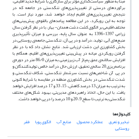
مبنا به منظور سیاست‌گذاری مؤثر برای سازگاری با شرایط جدید اقلیمی،
برآوردهای درستی از تغییرپذیری‌های تنگدستی در جامعه که در
نتیجه‌ی تغییرپذیری‌های اقلیم ایجاد خواهد شد، مورد نیاز است. با
توجه به این رویکرد، در این مطالعه پیامدهای بالقوه‌ی پیش‌بینی‌های
مختلف اقلیمی بر الگوی کشت دشت همدان- ‌بهار، با در نظر گرفتن سال
زراعی 1397-1396 به عنوان سال پایه، بررسی و میزان تأثیرپذیری
منبع‌های آبی، تولید، درآمد و در پی آن، تنگدستی جامعه‌ی روستایی در
بخش کشاورزی این دشت ارزیابی شد. نتایج نشان داد که با در نظر
گرفتن رویکردی میانه در پیش‌بینی تغییرپذیری‌های اقلیم، همگام با
افزایش سالانه‌ی عمق پمپاژ آب زیرزمینی به میزان 86/0 متر در دوره‌ی
برنامه‌ریزی 20 ساله‌ی تحقیق، ارزش حال درآمد خالص تولیدکنندگان و
در پی آن شاخص‌های نسبت سرشمار تنگدستی، شکاف تنگدستی و
شدت تنگدستی در بخش کشاورزی منطقه در مقایسه با شرایط کنونی
به ترتیب به میزان 13 درصد کاهش، 15، 33 و 17 درصد افزایش خواهد
یافت. با این حال، اتخاذ راهبردهای مدیریتی، بهبود شکل‌های مختلف
تنگدستی به ترتیب تا سطح 9، 20 و 10 درصد را در پی خواهد داشت.
کلیدواژه‌ها
تبخیر و تعرق
عملکرد محصول
منابع آب
الگوی پویا
فقر
روستایی