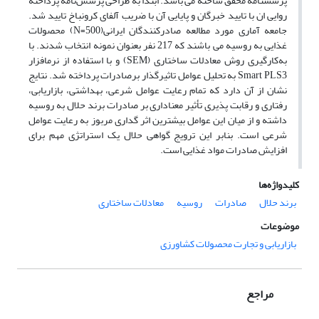
پرسشنامه محقق ساخته می باشد. ابتدا به طراحی پرسش‌نامه پرداخته
روایی ان با تایید خبرگان و پایایی آن با ضریب آلفای کرونباخ تایید شد.
جامعه آماری مورد مطالعه صادرکنندگان ایرانی(N=500) محصولات
غذایی به روسیه می باشند که 217 نفر بعنوان نمونه انتخاب شدند. با
به‌کارگیری روش معادلات ساختاری (SEM) و با استفاده از نرم‎افزار
Smart PLS3 به تحلیل عوامل تاثیرگذار برصادرات پرداخته شد. نتایج
نشان از آن دارد که تمام رعایت عوامل شرعی، بهداشتی، بازاریابی،
رفتاری و رقابت پذیری تأثیر معنا‎داری بر صادرات برند حلال به روسیه
داشته و از میان این عوامل بیشترین اثر گداری مربوز به رعایت عوامل
شرعی است. بنابر این ترویج گواهی حلال یک استراتژی مهم برای
افزایش صادرات مواد غذایی است.
کلیدواژه‌ها
برند حلال
صادرات
روسیه
معادلات ساختاری
موضوعات
بازاریابی و تجارت محصولات کشاورزی
مراجع