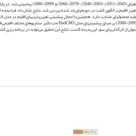
مدل گردش عمومی HadCM3 تغییرپذیرهای اقلیم شهرستان جیرفت برای دوره­های (2045-2011)، (2065-2046
غییر اقلیم بر الگوی کشت در دوره­های یاد شده بررسی شد. نتایج نشان داد فراسنجه (پا
ید محصول­های منتخب دارد. هم­چنین با اعمال پیش­بینی تغییرپذیری­های اقلیم در مدل 
محصولات منتخب در دوره­های (2045-2011)، (2065-2046)، (2079-2066) و (2099-2080) بر مبنای پیش­بینی­های مدل HadCM3 تحت 
توان از اثرگذاری­های سوء این پدیده کاست. نتایج این تحقیق‌ می‌تواند در برنامه ریزی ک