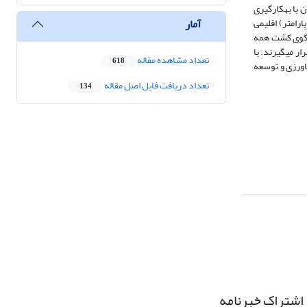
)، (2079-2066) و (2099-2080) پیش­بینی شد. در پایان با به­کارگیری
آمار
رامتر) اقلیمی
الگوی کشت همه
تاثیر سناریوهای مختلف اقلیمی قرار می­گیرند. با
تعداد مشاهده مقاله
618
شاورزی و توسعه
تعداد دریافت فایل اصل مقاله
134
اشتراک خبرنامه