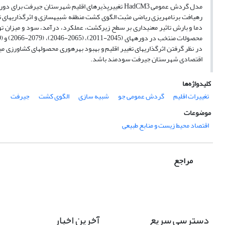
رهیافت برنامه­ریزی ریاضی مثبت الگوی کشت منطقه شبیه­سازی و اثرگذاری­های ت
دما و بارش تاثیر معنی­داری بر سطح زیرکشت، عملکرد، درآمد، سود و میزان تول
در نظر گرفتن اثرگذاری­های تغییر اقلیم و بهبود بهره­وری محصول­های کشاورزی می­
اقتصادی شهرستان جیرفت سودمند باشد.
کلیدواژه‌ها
تغییرات اقلیم
گردش عمومی جو
شبیه سازی
الگوی کشت
جیرفت
موضوعات
اقتصاد محیط زیست و منابع طبیعی
مراجع
دسترسی سریع
آخرین اخبار