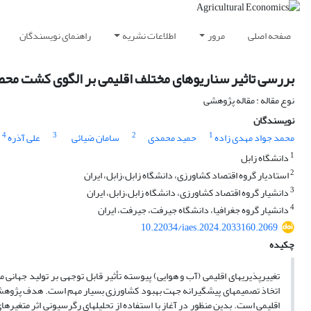
صفحه اصلی
مرور
اطلاعات نشریه
راهنمای نویسندگان
بررسی تاثیر سناریوهای مختلف اقلیمی بر الگوی کشت 
نوع مقاله : مقاله پژوهشی
نویسندگان
4
3
2
1
محمد جواد مهدی زاده
حمید محمدی
سامان ضیائی
علی آذره
1
دانشگاه زابل
2
استادیار گروه اقتصاد کشاورزی، دانشگاه زابل،زابل، ایران
3
دانشیار گروه اقتصاد کشاورزی، دانشگاه زابل،زابل، ایران
4
دانشیار گروه جغرافیا، دانشگاه جیرفت، جیرفت، ایران
10.22034/iaes.2024.2033160.2069
چکیده
تغییرپذیری­های اقلیمی (آب و هوایی) پیوسته تأثیر قابل توجهی بر تولید جهانی
اتخاذ تصمیم­های پیشگیرانه جهت بهبود کشاورزی بسیار مهم است. هدف پژو