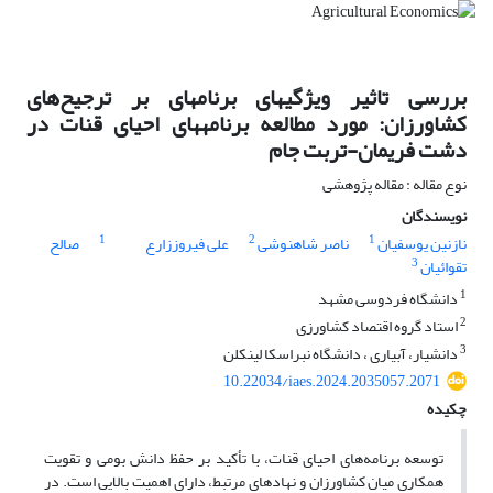
بررسی تاثیر ویژگیهای برنامهای بر ترجیح‌های
کشاورزان: مورد مطالعه برنامههای احیای قنات در
دشت فریمان-تربت جام
نوع مقاله : مقاله پژوهشی
نویسندگان
1
2
1
نازنین یوسفیان
ناصر شاهنوشی
علی فیروززارع
صالح
3
تقوائیان
1
دانشگاه فردوسی مشهد
2
استاد گروه اقتصاد کشاورزی
3
دانشیار، آبیاری ، دانشگاه نبراسکا لینکلن
10.22034/iaes.2024.2035057.2071
چکیده
توسعه برنامه‌های احیای قنات، با تأکید بر حفظ دانش بومی و تقویت
همکاری میان کشاورزان و نهادهای مرتبط، دارای اهمیت بالایی است. در