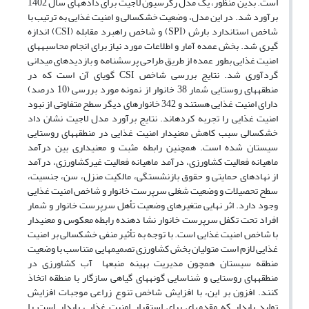
است. بدین منظور، یک مدل رگرسیون لاجیت برای داده‏های سال 1402
برآورد شد. در این مدل، وضعیت خشکسالی و امنیت غذایی به ترتیب با
شاخص‏ استاندارد بارش (SPI) و شاخص راهبرد مقابله (CSI) اندازه
گیری شد. بخش عمده آمار و اطلاعات مورد نیاز برای انجام محاسبه‏های
امنیت غذایی بطور عمده از طریق طراحی پرسشنامه و بازدیدهای میدانی
گردآوری شد. نتایج بررسی شاخص CSI گویای آن است که در
منطقه‏های روستایی شمار 38 خانوار از نمونه مورد بررسی (10 درصد)
دارای امنیت غذایی هستند و 342 خانوارهای دیگر سطح متفاوتی از نبود
امنیت غذایی را تجربه کرده‏اند. نتایج برآورد مدل لاجیت نشان داد
خشکسالی سبب کاهش معنی‏دار امنیت غذایی در منطقه‏های روستایی
سیستان شده است.
همچنین رابطه مثبت و معنی‏داری بین درآمد
ماهیانه فعالیت کشاورزی، درآمد ماهیانه فعالیت غیرکشاورزی، درآمد
از نهادهای حمایتی و حقوق بازنشستگی، مالکیت منزل، سن، جنسیت،
سطح تحصیلات و وضعیت شغلی سرپرست خانوار و شاخص امنیت غذایی
وجود دارد. اثر نهایی متغیرهای وضعیت تأهل سرپرست خانوار و شمار
افراد تحت تکفل سرپرست خانوار نشا‏ دهنده رابطه معکوس و معنی‏دار
با شاخص امنیت غذایی است. با توجه به تأثیر منفی خشکسالی بر امنیت
غذایی لازم است متولیان بخش کشاورزی تصمیم‏هایی متناسب با وضعیت
منطقه سیستان همچون مدیریت بهینه منبع‏ها آب کشاورزی در
منطقه‏های روستایی و شناسایی گونه‏های گیاهی سازگار با منطقه اتخاذ
کنند. افزون بر این، با افزایش شاخص تنوع زراعی موجبات افزایش
تولید پایدار که مقدمه‏ای برای استقرار امنیت غذایی پایدار است را