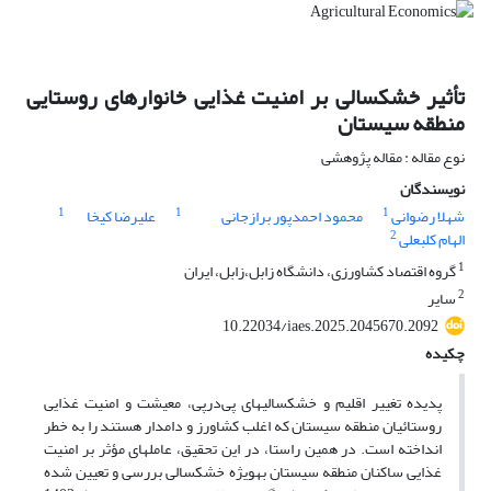
تأثیر خشکسالی بر امنیت غذایی خانوارهای روستایی
منطقه سیستان
نوع مقاله : مقاله پژوهشی
نویسندگان
1
1
1
شهلا رضوانی
محمود احمدپور برازجانی
علیرضا کیخا
2
الهام کلبعلی
1
گروه اقتصاد کشاورزی، دانشگاه زابل،زابل، ایران
2
سایر
10.22034/iaes.2025.2045670.2092
چکیده
پدیده‏ تغییر اقلیم و خشکسالی‏های پی‌در‌پی، معیشت و امنیت غذایی
روستائیان منطقه سیستان که اغلب کشاورز و دامدار هستند را به خطر
انداخته است. در همین راستا، در این تحقیق، عامل‏های مؤثر بر امنیت
غذایی ساکنان منطقه سیستان به‏ویژه خشکسالی بررسی و تعیین شده