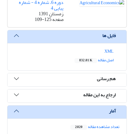
دوره 6، شماره 4 - شماره
پیاپی 4
زمستان 1391
صفحه
109-125
فایل ها
XML
اصل مقاله
832.01 K
هم رسانی
ارجاع به این مقاله
آمار
تعداد مشاهده مقاله
2,020