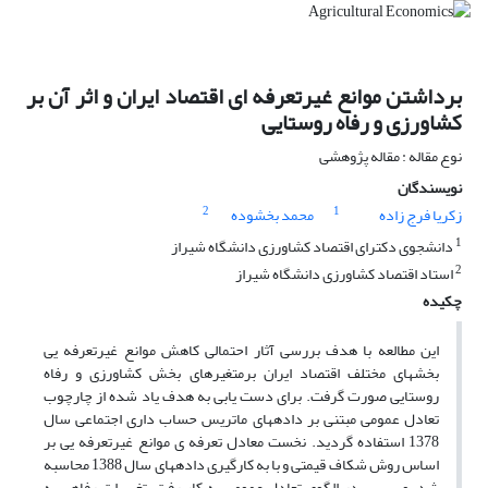
برداشتن موانع غیرتعرفه ای اقتصاد ایران و اثر آن بر
کشاورزی و رفاه روستایی
نوع مقاله : مقاله پژوهشی
نویسندگان
2
1
زکریا فرج زاده
محمد بخشوده
1
دانشجوی دکترای اقتصاد کشاورزی دانشگاه شیراز
2
استاد اقتصاد کشاورزی دانشگاه شیراز
چکیده
این مطالعه با هدف بررسی آثار احتمالی کاهش موانع غیرتعرفه یی
بخشهای مختلف اقتصاد ایران برمتغیرهای بخش کشاورزی و رفاه
روستایی صورت گرفت. برای دست یابی به هدف یاد شده از چارچوب
تعادل عمومی مبتنی بر دادههای ماتریس حساب داری اجتماعی سال
1378 استفاده گردید. نخست معادل تعرفه ی موانع غیرتعرفه یی بر
اساس روش شکاف قیمتی و با به کارگیری دادههای سال 1388 محاسبه
شد، و سپس در الگوی تعادل عمومی به کار رفت. تغییرات رفاهی به