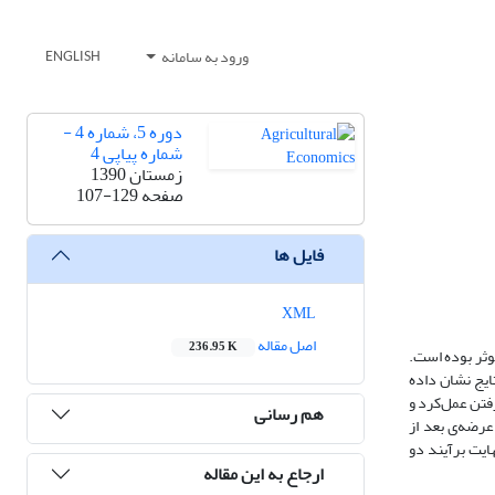
ورود به سامانه
ENGLISH
دوره 5، شماره 4 -
شماره پیاپی 4
زمستان 1390
صفحه
107-129
فایل ها
XML
اصل مقاله
236.95 K
وثر بوده است.
از روش یوهانسن در دوره‌ی 1387ـ1365 بررسی شده است. نتایج نشان داده
رفتن عمل‌کرد و
هم رسانی
عرضه‌ی بعد از
ایت برآیند دو
ارجاع به این مقاله