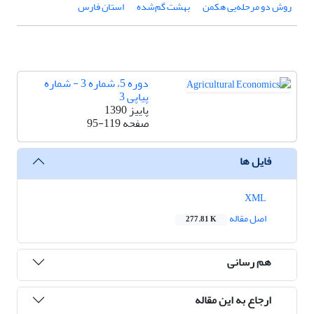
روش دو مرحله‌یی هکمن
بهشت گم‌شده
استان فارس
دوره 5، شماره 3 - شماره
پیاپی 3
پاییز 1390
صفحه
95-119
فایل ها
XML
اصل مقاله
277.81 K
هم رسانی
ارجاع به این مقاله