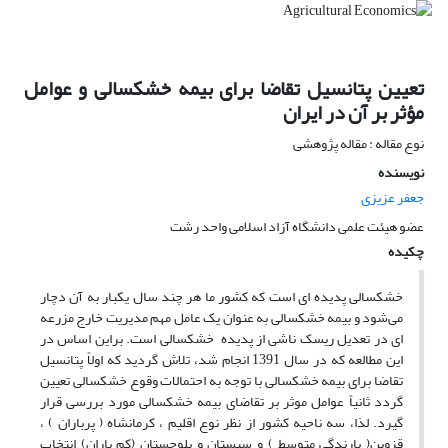
تعیین پتانسیل تقاضا برای بیمه خشکسالی و عوامل
مؤثر بر آن در ایران
نوع مقاله : مقاله پژوهشی
نویسنده
جعفر عزیزی
عضو هیئت علمی دانشگاه آزاد اسلامی واحد رشت
چکیده
خشکسالی پدیده ای است که کشور ما هر چند سال یکبار به آن دچار
می‌شود‌ و بیمه خشکسالی به عنوان یک عامل مهم مدیریت خارج مزرعه
ای در تعدیل ریسک ناشی از پدیده خشکسالی است. براین اساس در
این مطالعه که در سال 1391 انجام شد، تلاش گردید که اولاً پتانسیل
تقاضا برای بیمه خشکسالی با توجه به احتمالات وقوع خشکسالی تعیین
گردد ثانیاً عوامل موثر بر تقاضای بیمه خشکسالی مورد بررسی قرار
گیرد‌. لذا، سه ناحیه کشور از نظر نوع اقلیم ، کرمانشاه ( پرباران ) ،
قزوین( بارندگی متوسط ) و سیستان و بلوچستان (‌کم باران‌) انتخاب