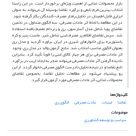
بازار محصولات غذایی از اهمیت ویژه‌ای برخوردار است. در این راستا
انتخاب بهترین فرم تابعی و برآورد تقاضا بوسیله آن می‌تواند به عنوان
ابزاری قابل اطمینان در تحلیل رفتار مصرف-کنندگان بکار گرفته شود.
در این مطالعه با لحاظ اثر عادات مصرفی، سه الگوی متداول در تخمین
تقاضای پویا شامل مدل آسارسون، ری و رتردام تعمیم یافته استفاده
شد. سپس تقاضای اقلام پر مصرف لبنی شامل شیر، ماست، پنیر و کره
پاستوریزه برای خانوارهای شهری در ایران براورد گردید و مدل ری
بعنوان الگوی مناسب انتخاب شد. نتایج آزمون والد در مدل ری، وجود
اثر عادات مصرفی برای هر چهار کالای لبنی را قویاً تأیید کرد. بنابراین
نادیده گرفتن آثر عادات مصرفی می‌تواند منجر به ایجاد اریب در برآورد
تابع تقاضا و در نتیجه تحلیل نادرست الگوی مصرفی خانوار گردد. از این
رو پیشنهاد می‌شود در مطالعات تحلیل تقاضا، بخصوص تقاضای
محصولات غذایی، اثر عادات مصرفی مورد آزمون قرار گیرد.
کلیدواژه‌ها
تقاضا
لبنیات
عادت مصرفی
الگوی ری
موضوعات
سیاست و توسعه کشاورزی